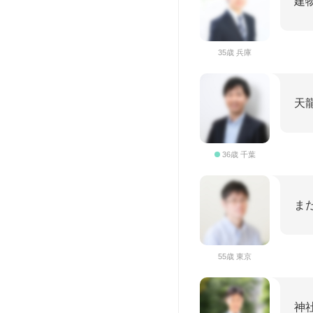
建
35歳 兵庫
天
36歳 千葉
ま
55歳 東京
神