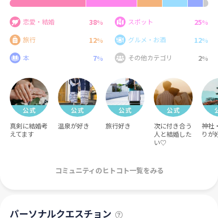
38
25
恋愛・結婚
スポット
%
%
12
12
旅行
グルメ・お酒
%
%
7
2
本
その他カテゴリ
%
%
真剣に結婚考
温泉が好き
旅行好き
次に付き合う
神社
えてます
人と結婚した
りが
い♡
コミュニティのヒトコト一覧をみる
パーソナルクエスチョン