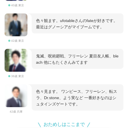
40歳 東京
色々観ます。ufotableさんのfateが好きです。
最近はグノーシアがマイブームです。
42歳 東京
鬼滅、呪術廻戦、フリーレン 夏目友人帳、ble
ach 他にもたくさんみてます
36歳 東京
色々見ます。 ワンピース、フリーレン、転ス
ラ、Dr.stone、よう実など 一番好きなのはシ
ュタインズゲートです。
42歳 兵庫
おためしはここまで