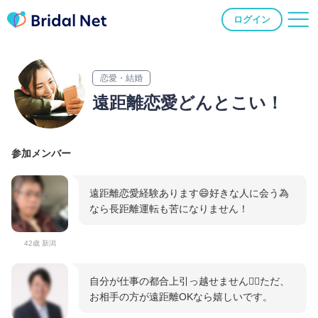
ログイン
恋愛・結婚
遠距離恋愛どんとこい！
参加メンバー
遠距離恋愛経験あります😄好きな人に会う為
なら長距離運転も苦になりません！
42歳 新潟
自分が仕事の都合上引っ越せません🙇‍♂️ただ、
お相手の方が遠距離OKなら嬉しいです。