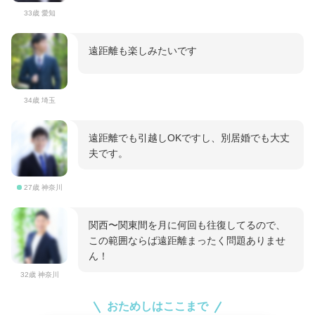
33歳 愛知
遠距離も楽しみたいです
34歳 埼玉
遠距離でも引越しOKですし、別居婚でも大丈
夫です。
27歳 神奈川
関西〜関東間を月に何回も往復してるので、
この範囲ならば遠距離まったく問題ありませ
ん！
32歳 神奈川
おためしはここまで