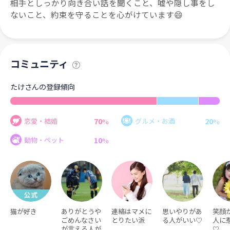
相手としっかり向き合い話を聞くこと、嘘や隠し事をし
ないこと、約束を守ることを心がけています😄
コミュニティ
たけさんの登録傾向
70
20
恋愛・結婚
グルメ・お酒
%
%
10
動物・ペット
%
猫が好き
ありがとうや
連絡はマメに
思いやりがあ
笑顔
ごめんなさい
とりたい派
る人がいい♡
人に
が言える人が
♡