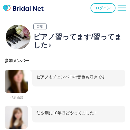
ログイン
音楽
ピアノ習ってます/習ってま
した♪
参加メンバー
ピアノもチェンバロの音色も好きです
49歳 山梨
幼少期に10年ほどやってました！