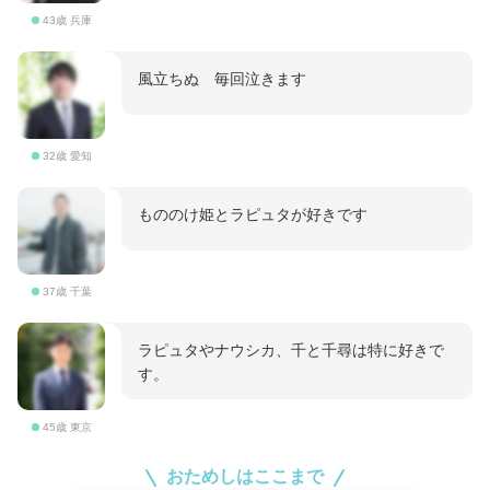
43歳 兵庫
風立ちぬ 毎回泣きます
32歳 愛知
もののけ姫とラピュタが好きです
37歳 千葉
ラピュタやナウシカ、千と千尋は特に好きで
す。
45歳 東京
おためしはここまで