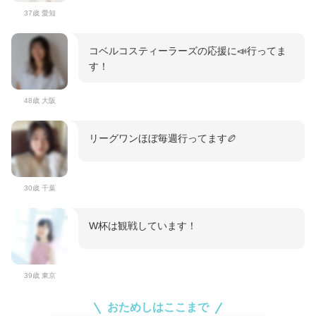
37歳 愛知
コベルコスティーラーズの応援に📣行ってま
す！
48歳 大阪
リーグワンほぼ毎週行ってます🏉
30歳 千葉
W杯は観戦しています！
39歳 東京
おためしはここまで