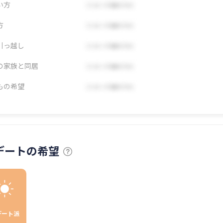
い方
方
引っ越し
の家族と同居
もの希望
デートの希望
デート派