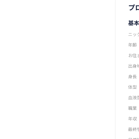
プ
基
ニッ
年齢
お住
出身
身長
体型
血液
職業
年収
最終