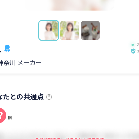
え
 神奈川 メーカー
なたとの共通点
?
個