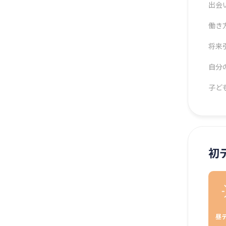
出会
働き
将来
自分
子ど
初
昼