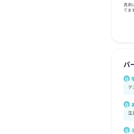
真剣
てま
パ
Q
テ
Q
生
Q