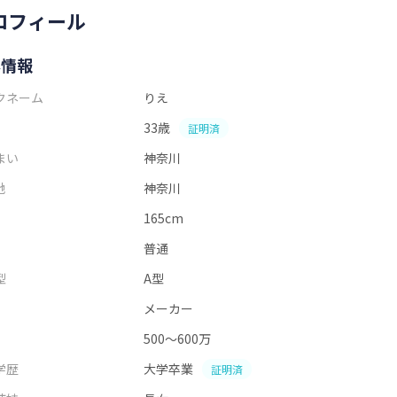
ロフィール
本情報
クネーム
りえ
33歳
証明済
まい
神奈川
地
神奈川
165cm
普通
型
A型
メーカー
500～600万
学歴
大学卒業
証明済