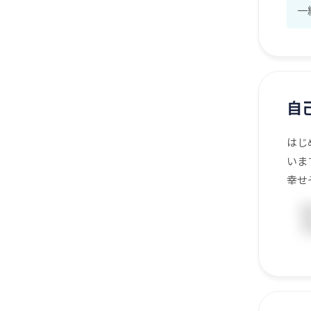
一
自
はじ
いま
幸せ