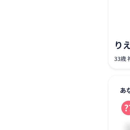
り
33歳
あ
?