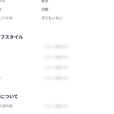
姉妹
長女
歴
初婚
もの有無
子どもいない
イフスタイル
人
婚について
希望時期