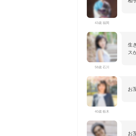
相
43歳 福岡
生
ス
58歳 石川
お
40歳 栃木
お