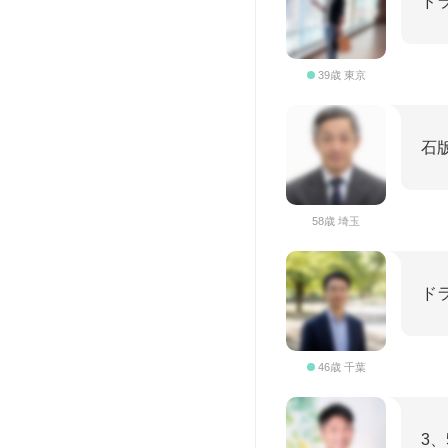
ド
39歳 東京
石
58歳 埼玉
ド
46歳 千葉
3、