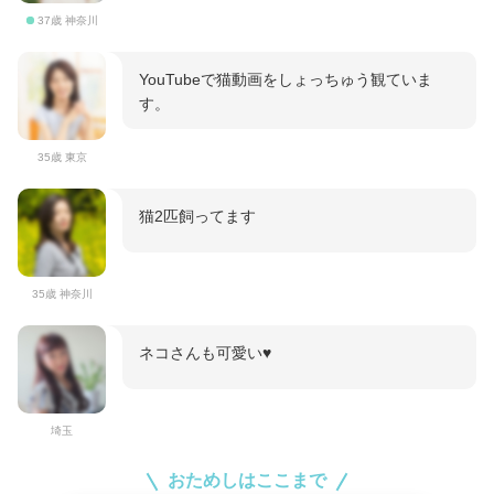
37歳 神奈川
YouTubeで猫動画をしょっちゅう観ていま
す。
35歳 東京
猫2匹飼ってます
35歳 神奈川
ネコさんも可愛い♥️
埼玉
おためしはここまで