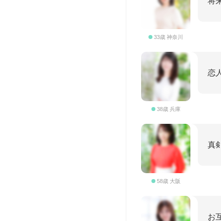
将
33歳 神奈川
恋
38歳 兵庫
真
58歳 大阪
お