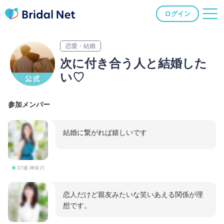
ログイン
恋愛・結婚
次に付き合う人と結婚した
い♡
参加メンバー
結婚に繋がれば嬉しいです
37歳 神奈川
恋人だけど親友みたいな笑いあえる関係が理
想です。