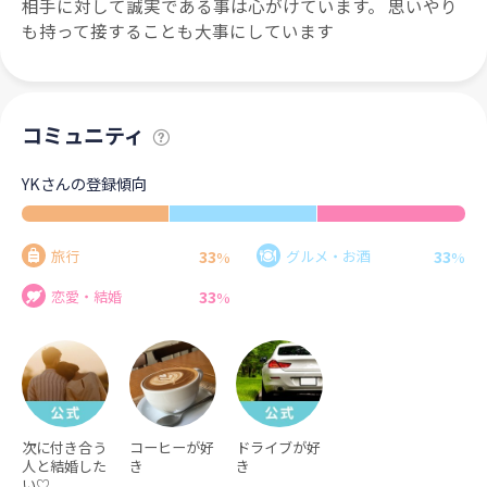
相手に対して誠実である事は心がけています。 思いやり
も持って接することも大事にしています
コミュニティ
YKさんの登録傾向
33
33
旅行
グルメ・お酒
%
%
33
恋愛・結婚
%
次に付き合う
コーヒーが好
ドライブが好
人と結婚した
き
き
い♡