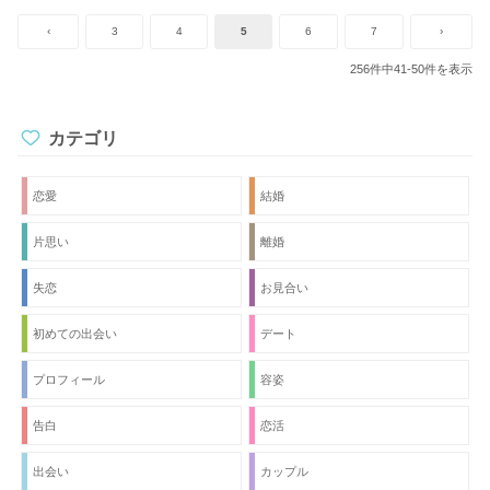
ほしいのですがどうしたらよいでしょうか？
‹
3
4
5
6
7
›
256件中41-50件を表示
カテゴリ
恋愛
結婚
片思い
離婚
失恋
お見合い
初めての出会い
デート
プロフィール
容姿
告白
恋活
出会い
カップル