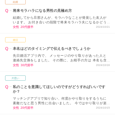
結婚
将来モラハラになる男性の見極め方
結婚してから旦那さんが、モラハラなことが発覚した友人が
います。 お付き合いの段階で将来モラハラ夫になるかどう
かを見極める方法はないですか？
女性 20代後半
2024/10/21
婚活
本名はどのタイミングで伝えるべきでしょうか
先日婚活アプリ内で、 メッセージのやり取りがあった人と
連絡先交換をしました。 その際に、お相手の方は 本名も含
めお送りしてくださったのですが、 私はまだこの段階で本
女性 30代前半
2024/10/16
名をお伝えすることに正直抵抗があります…。 連絡先交換
の際に伝えるべきなのでしょうか。
片思い
私のことを意識してほしいのですがどうすればいいです
か？
マッチングアプリで知り合い、何度かやり取りをするうちに
素敵だなと思う男性に出会いました。 今ではやり取りが楽
しみになってます。 でも関係が崩れるのがこわくて告白で
女性 20代前半
2024/10/15
きません。 彼に好意があることはアピールして、意識して