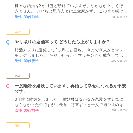
様々な婚活を3か月ほど続けていますが、なかなか上手く行
きません。 いいなと思う方とは全然続かず、 このまま続け
ていても上手く行くのかなと 婚活自体に不安感を持つよう
男性 30代前半
2024/11/12
になりました。 この先婚活を進めていく意味はあるのでし
ょうか
婚活
やり取りの返信率って どうしたら上がりますか？
婚活アプリに登録して2ヵ月ほど経ち、 今まで何人かとマッ
チングしました。 ただ、せっかくマッチングが成立しても
初回の返信が返ってこなかったり、 急に返信が途絶えてし
男性 30代後半
2024/11/05
まいます。 どんなメッセージを送れば返信率が良くなりま
すか？
離婚
一度離婚を経験しています。再婚して幸せになれるか不安
です。
3年前に離婚をしました。 離婚後はなかなか恋愛をする気に
ならなかったのですが、最近、将来ずっと一人で過ごすのは
寂しいなと思い婚活を始めました。 ただ、一人の生活が楽
女性 30代前半
2024/11/04
なのと結婚をしてもまた失敗をしてしまうのではないかと不
安な気持ちもあり、再婚して本当に幸せになれるのかが不安
婚活
です。 このまま婚活をするべきでしょうか？