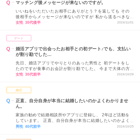
マッチング後メッセージが来ないのですが。
いいねをいただいたお相手にありがとう？を返しても その
後相手からメッセージが来ないのですが 私から送るべきな
んでしょうか。 普通、マッチング後は男性からメッセージ
女性 30代後半
2024/11/01
が来ると聞くので サクラなのではと疑ってしまう気持ちも
あります。
デート
婚活アプリで出会ったお相手との初デート♪でも、支払い
が割り勘でした…
先日、婚活アプリでやりとりのあった男性と 初デートをし
たのですが食事のお会計が割り勘でした。 今まで大体の方
がご馳走してくださるか 多く出してくださっていたので、
女性 30代前半
2024/10/29
少し驚いてしまいました。 もし私に良く見られたいなら、
初回くらいはカッコいいところを 見せたいと奢ってくれる
婚活
と思うんです…。 割り勘を希望するということは、 恋愛対
象として見られていない可能性が高く、 あまり脈がないと
正直、自分自身が本当に結婚したいのかよくわかりませ
いうことでしょうか。
ん。
家族の勧めで結婚相談所やアプリに登録し、 2年ほど活動を
しています。 正直、自分自身が本当に結婚したいのかよく
わかりません。 このまま活動を続けても良いのでしょう
男性 40代前半
2024/10/25
か？