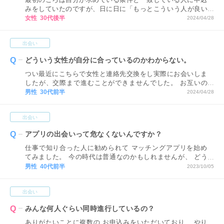
みをしていたのですが、日に日に「もっとこういう人が良い
かも！」と条件を付けたすうちに結婚相手として、どんな人
女性 30代後半
2024/04/28
が良いのかわからなくなってしまいました… わたしは何を
基準にお相手を探したら良いでしょうか？
出会い
どういう女性が自分に合っているのかわからない。
つい最近にこちらで女性と連絡先交換をし実際にお会いしま
したが、交際まで進むことができませんでした。 お互いの
価値観が合いそうにないとのことです。 私は恋愛経験も全
男性 30代前半
2024/04/28
くといっていいほど乏しく、自分にどういった女性が合うの
か分からずこの先が不安です。 どうしたらいいですか？ ア
出会い
ドバイス頂ければと思います。
アプリの出会いって危なくないんですか？
仕事で知り合った人に勧められて マッチングアプリを始め
てみました。 今の時代は普通なのかもしれませんが、 どう
してもアプリでの出会いに不安があります。 素敵だなと思
男性 40代前半
2023/10/05
うプロフィールを見ても サクラかもしれないと思うと疑心
暗鬼になって アプローチに踏み切れません。 正直なところ
出会い
アプリでの出会いに危険はないんでしょうか？
みんな何人ぐらい同時進行しているの？
ありがたいことに複数の お申込みをいただいており、 やり