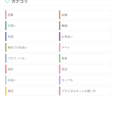
カテゴリ
恋愛
結婚
片思い
離婚
失恋
お見合い
初めての出会い
デート
プロフィール
容姿
告白
恋活
出会い
カップル
婚活
ブライダルネットの使い方