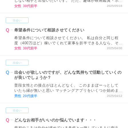
しない相手と出会いたいです。 ただ、趣味が映画鑑賞・ボ
クシング・格闘技観戦・バイクとあまり女性らしいものでは
女性 30代前半
2025/05/16
ないので、なかなか受け入れてもえらえない気がしていま
す。 こういった趣味では敬遠されてしまうでしょうか？ 婚
出会い
活で出会う人には映画鑑賞など、性別関係なく無難な趣味だ
け伝えるべきですか？
希望条件について相談させてください
希望条件について相談させてください。 私は自分と同じ程
度（400万ほど）稼いでくれて家事を折半できる人なら、そ
こまで見た目にもスペックにもこだわっていません。 これ
女性 30代前半
2025/04/30
は高望みなのでしょうか？ 婚活を始めてから、どこからが
高望みなのか丁度良い希望条件はどこなのかわからず、誰と
出会い
マッチングしたらいいのかわかりません。
出会いが欲しいのですが、どんな気持ちで活動していくの
が良いでしょうか？
普段女性との接点がほとんどなく、 このままぼーっとして
いたら縁が無いと思い マッチングアプリをいくつか始めま
した。 まだ結婚までは考えられないのですが、 結婚を意識
男性 20代後半
2025/04/12
して活動を進めた方が良いのでしょうか？ それとも、とり
あえず付き合いたいと思える 女性を探していくべきです
出会い
か？
どんなお相手がいいのか悩んでいます・・・
最初のころは自分が求めている条件と一致している人に申込