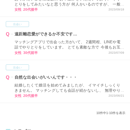
とりをしてみたいなと思う方が 何人かいるのですが、 一般
的にみなさんは 何人ぐらいの方とやりとりを 進めているの
女性 20代後半
2023/09/18
でしょうか？💦
出会い
遠距離恋愛ができるか不安です…
マッチングアプリで出会った方がいて、 2週間程、LINEや電
話でやりとりをしています。 とても素敵な方で 今後もお互
いを知っていきたいと思っています。 ただ、一つ気がかり
女性 30代前半
2023/07/09
なのが 遠方に住んでいることです＞＜ 今まで遠距離恋愛を
したことがないこともあり デートの場所や頻度もそうです
出会い
が、 お付き合いできるのかも含め不安です。 マッチングア
プリでの出会いですが 遠距離恋愛するときに 心がけておく
自然な出会いがいいんです・・・
ことがあれば知りたいです。
結婚したくて婚活を始めてみましたが、 イマイチしっくり
きません。 マッチングしても会話が続かないし、 無理やり
好きにならないといけないような 気がしてつらくなりま
女性 20代後半
2023/06/21
す。 本当はやっぱり婚活じゃなくて 自然な出会い方がした
いんですけど、 職場は同性ばかりだし 紹介してもらうよう
な友達もいなくて このままでは結婚できないと思うと それ
10件中1-10件を表示
も不安で・・・。 まとまりのない相談ですみません。 自然
に出会いたい私は 婚活やめた方がいいですか？