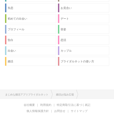
失恋
お見合い
初めての出会い
デート
プロフィール
容姿
告白
恋活
出会い
カップル
婚活
ブライダルネットの使い方
まじめな婚活アプリブライダルネット
婚活お悩み広場
会社概要
利用規約
特定商取引法に基づく表記
個人情報保護方針
お問合せ
サイトマップ