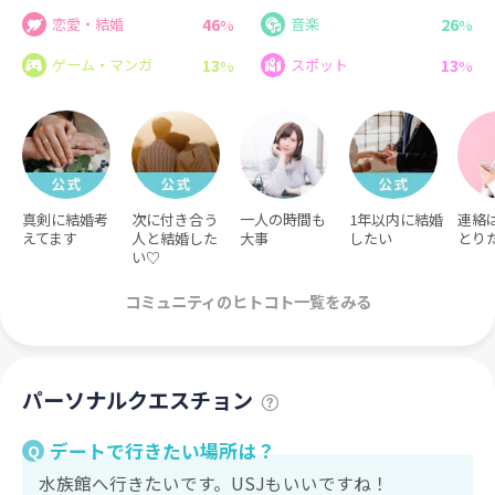
46
26
恋愛・結婚
音楽
%
%
13
13
ゲーム・マンガ
スポット
%
%
真剣に結婚考
次に付き合う
一人の時間も
1年以内に結婚
連絡
えてます
人と結婚した
大事
したい
とり
い♡
コミュニティのヒトコト一覧をみる
パーソナルクエスチョン
デートで行きたい場所は？
Q
水族館へ行きたいです。USJもいいですね！