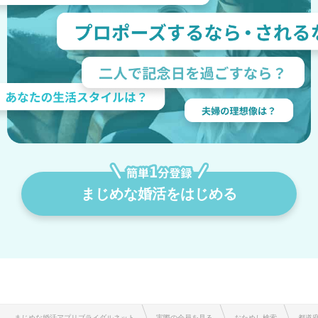
まじめな婚活をはじめる
まじめな婚活アプリブライダルネット
実際の会員を見る
おためし検索
都道