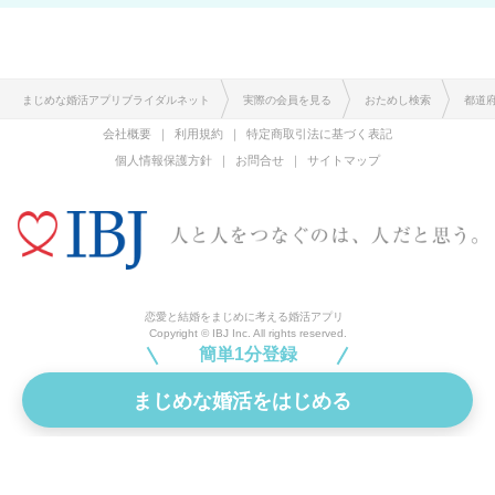
まじめな婚活アプリブライダルネット
実際の会員を見る
おためし検索
都道
会社概要
利用規約
特定商取引法に基づく表記
個人情報保護方針
お問合せ
サイトマップ
恋愛と結婚をまじめに考える婚活アプリ
Copyright © IBJ Inc. All rights reserved.
簡単1分登録
まじめな婚活をはじめる