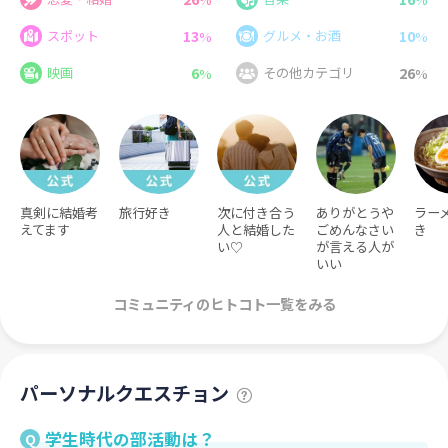
13
10
スポット
グルメ・お酒
%
%
6
26
映画
その他カテゴリ
%
%
真剣に結婚考
旅行好き
次に付き合う
ありがとうや
ラー
えてます
人と結婚した
ごめんなさい
き
い♡
が言える人が
いい
コミュニティのヒトコト一覧をみる
パーソナルクエスチョン
学生時代の部活動は？
Q