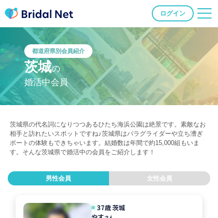
ログイン
都道府県別会員紹介
茨城
の
婚活中会員
茨城県の代名詞になりつつあるひたち海浜公園は絶景です。素敵なお
相手と訪れたいスポットですね♪茨城県はパラグライダーや立ち漕ぎ
ボートの体験もできちゃいます。結婚数は年間で約15,000組もいま
す。そんな茨城県で婚活中の会員をご紹介します！
男性会員
女性会員
37歳 茨城
やす
さん