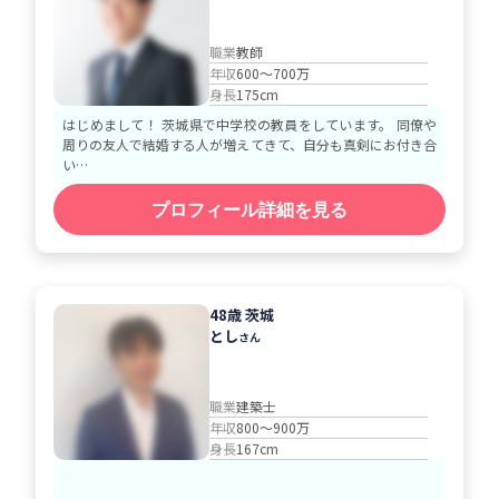
職業
教師
年収
600～700万
身長
175cm
はじめまして！ 茨城県で中学校の教員をしています。 同僚や
周りの友人で結婚する人が増えてきて、自分も真剣にお付き合
い…
プロフィール詳細を見る
48歳 茨城
とし
さん
職業
建築士
年収
800～900万
身長
167cm