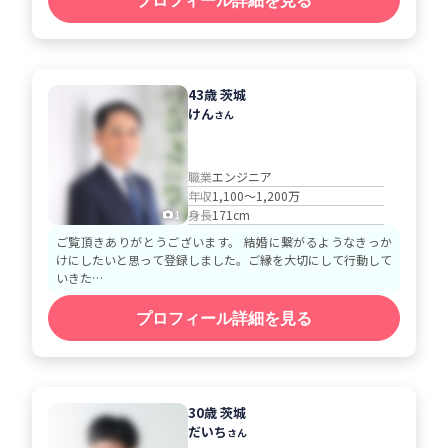
プロフィール詳細を見る
43歳 茨城
けん
さん
職業
エンジニア
年収
1,100～1,200万
身長
171cm
1
ご覧頂きありがとうございます。 結婚に繋がるようなきっか
けにしたいと思って登録しました。ご縁を大切にして行動して
いきた…
プロフィール詳細を見る
30歳 茨城
だいち
さん