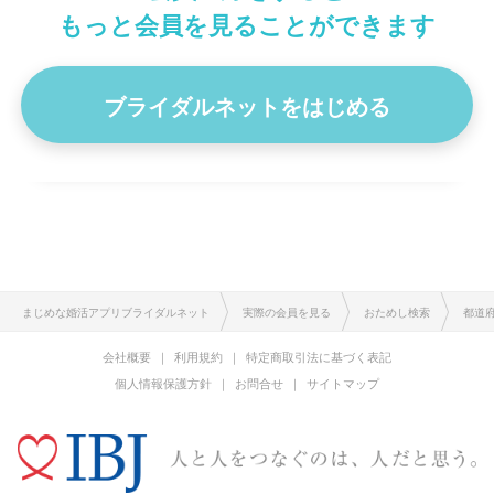
身長
168cm
もっと会員を見ることができます
はじめまして。ご覧いただき、ありがとうございます。 最近
の趣味は韓流ドラマです。四季シリーズはほぼ全部観ました。
真剣…
ブライダルネットをはじめる
プロフィール詳細を見る
まじめな婚活アプリブライダルネット
実際の会員を見る
おためし検索
都道
会社概要
利用規約
特定商取引法に基づく表記
個人情報保護方針
お問合せ
サイトマップ