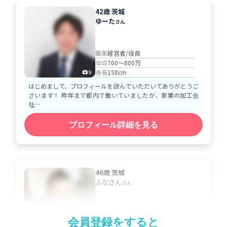
42歳 茨城
ゆーた
さん
職業
経営者/役員
年収
700～800万
身長
158cm
9
はじめまして、プロフィールを読んでいただいてありがとうご
ざいます！ 昨年まで都内で働いていましたが、家業の加工会
社…
プロフィール詳細を見る
46歳 茨城
ふなさん
さん
職業
公務員
会員登録をすると
年収
500～600万