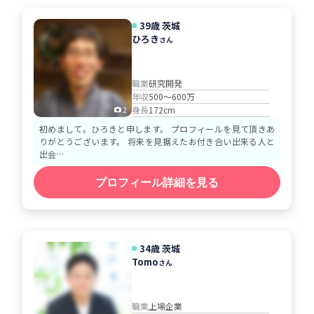
39歳 茨城
ひろき
さん
職業
研究開発
年収
500～600万
身長
172cm
2
初めまして。ひろきと申します。 プロフィールを見て頂きあ
りがとうございます。 将来を見据えたお付き合い出来る人と
出会…
プロフィール詳細を見る
34歳 茨城
Tomo
さん
職業
上場企業