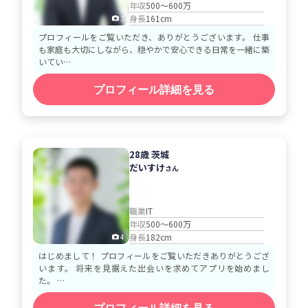
年収
500～600万
身長
161cm
3
プロフィールをご覧いただき、ありがとうございます。 仕事
も家庭も大切にしながら、穏やかで安心できる日常を一緒に築
いてい…
プロフィール詳細を見る
28歳 茨城
だいすけ
さん
職業
IT
年収
500～600万
身長
182cm
4
はじめまして！ プロフィールをご覧いただきありがとうござ
います。 将来を見据えた出会いを求めてアプリを始めまし
た。 …