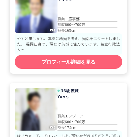
職業
一般事務
年収
600～700万
身長
169cm
4
やすと申します。 真剣に結婚を考え、婚活をスタートしまし
た。 福岡出身で、現在は茨城に住んでいます。独立行政法
人…
プロフィール詳細を見る
36歳 茨城
Yo
さん
職業
エンジニア
年収
600～700万
身長
174cm
2
はじめまして。プロフィールをご覧いただきありがとうござい