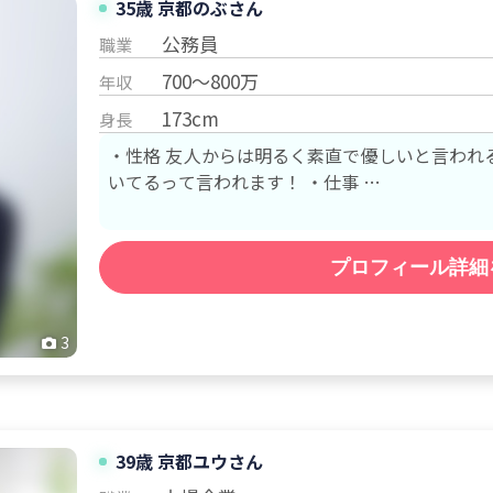
35歳 京都
のぶ
さん
公務員
職業
700～800万
年収
173cm
身長
・性格 友人からは明るく素直で優しいと言われ
いてるって言われます！ ・仕事 …
プロフィール詳細
3
39歳 京都
ユウ
さん