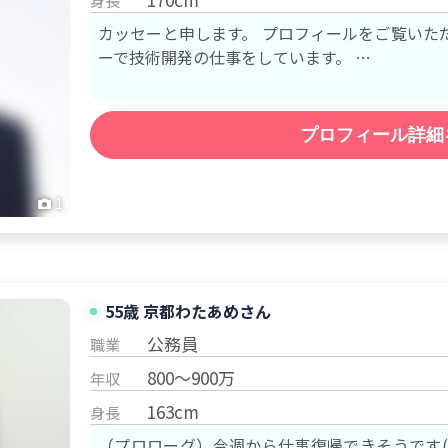
身長
カッセーと申します。 プロフィールをご覧いただき
ーで技術開発の仕事をしています。 …
プロフィール詳細
1
55歳 京都
わたあめ
さん
公務員
職業
800～900万
年収
163cm
身長
（プロローグ）今週から仕事復帰できそうです(^^)/ 初めまして！ プロフ