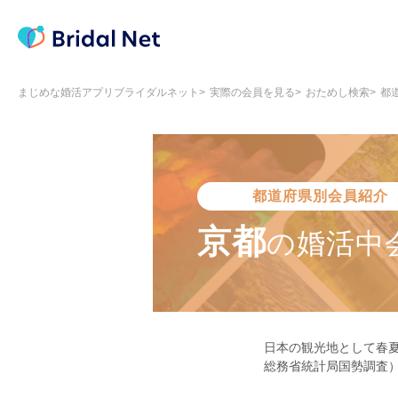
まじめな婚活アプリブライダルネット
実際の会員を見る
おためし検索
都
都道府県別会員紹介
京都
の
婚活中
日本の観光地として春夏
総務省統計局国勢調査