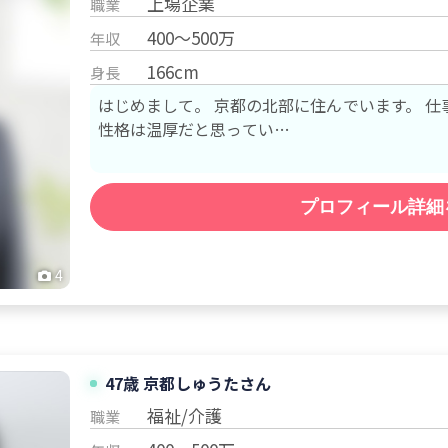
上場企業
職業
400～500万
年収
166cm
身長
はじめまして。 京都の北部に住んでいます。 仕事は上場企業で管理をしています！
性格は温厚だと思ってい…
プロフィール詳細
4
47歳 京都
しゅうた
さん
福祉/介護
職業