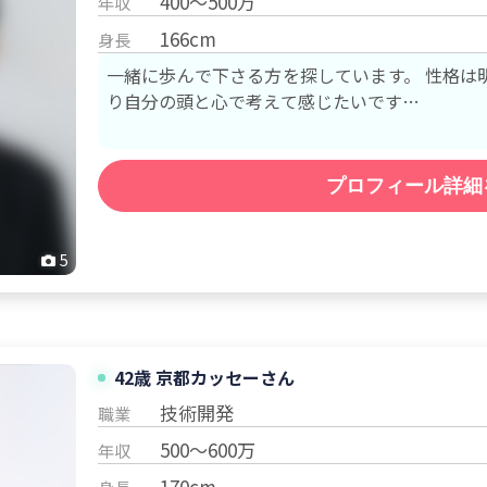
400～500万
年収
166cm
身長
一緒に歩んで下さる方を探しています。 性格は明るくて素直だと思います。 しっか
り自分の頭と心で考えて感じたいです…
プロフィール詳細
5
42歳 京都
カッセー
さん
技術開発
職業
500～600万
年収
170cm