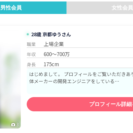
男性会員
女性会員
28歳 京都
ゆう
さん
上場企業
職業
600～700万
年収
175cm
身長
はじめまして。 プロフィールをご覧いただきありがとうご
体メーカーの開発エンジニアをしている…
プロフィール詳細
3