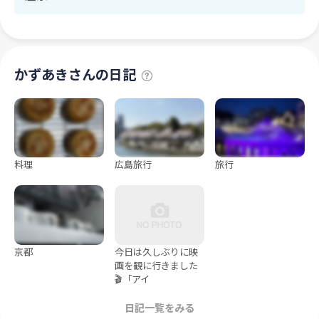
かずあきさんの日記
料理
広島旅行
旅行
京都
今日は久しぶりに映
画を観に行きました
🎬「アイ
日記一覧をみる