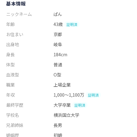
基本情報
ニックネーム
ぱん
年齢
43歳
証明済
お住まい
京都
出身地
岐阜
身長
184cm
体型
普通
血液型
O型
職業
上場企業
年収
1,000～1,100万
証明済
最終学歴
大学卒業
証明済
学校名
横浜国立大学
兄弟姉妹
長男
婚姻歴
初婚