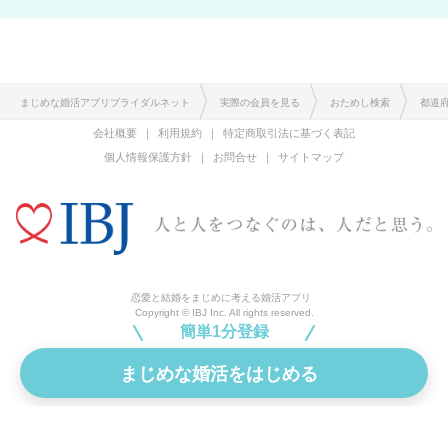
まじめな婚活アプリブライダルネット
実際の会員を見る
おためし検索
都道
会社概要
利用規約
特定商取引法に基づく表記
個人情報保護方針
お問合せ
サイトマップ
恋愛と結婚をまじめに考える婚活アプリ
Copyright © IBJ Inc. All rights reserved.
簡単1分登録
まじめな婚活をはじめる