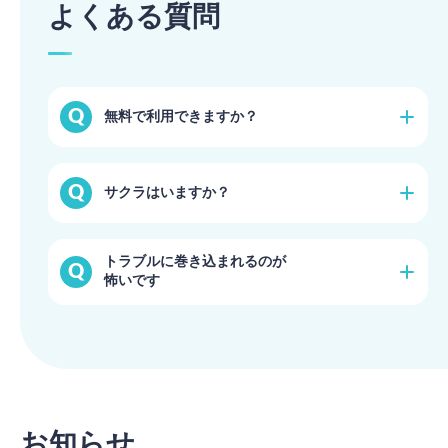
よくある質問
無料で利用できますか？
無料のトライアルプランで始められます。（一部機能
サクラはいますか？
に制限有り）
詳細を見る
登録時の本人確認や、プロフィール写真・証明書の審
トラブルに巻き込まれるのが
査を徹底しておりますのでご安心ください。
怖いです
詳細を見る
ブライダルネットでは安心・安全の取り組みを常に行
っております。活動のガイドラインも定めております
のでご活用ください。
詳細を見る
お知らせ