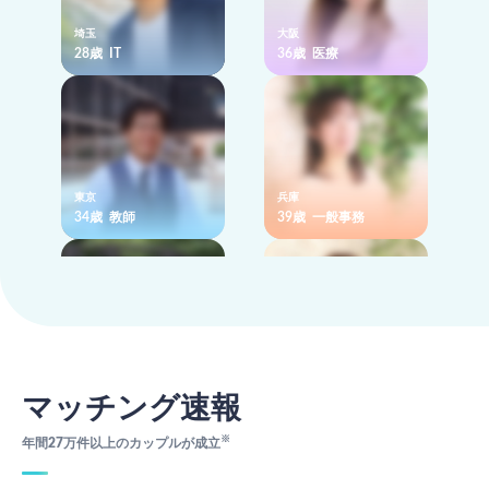
埼玉
大阪
28歳 IT
36歳 医療
東京
兵庫
34歳 教師
39歳 一般事務
埼玉
東京
39歳 営業
31歳 医療
マッチング速報
※
年間27万件以上のカップルが成立