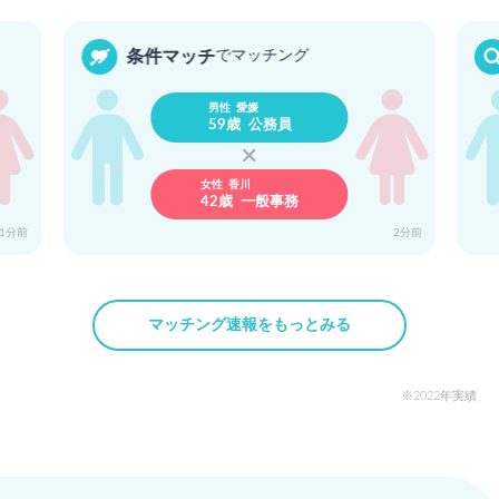
神奈川
東京
条件マッチ
でマッチング
35歳 営業
34歳 デザイナー
男性 愛媛
59歳 公務員
女性 香川
42歳 一般事務
大阪
東京
38歳 営業
39歳 サービス
11分前
2分前
マッチング速報をもっとみる
神奈川
神奈川
38歳 メーカー
32歳 一般事務
2022年実績