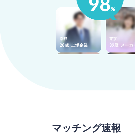
京都
東京
28歳 上場企業
39歳 メーカ
神奈川
東京
36歳 上場企業
37歳 IT
マッチング速報
さがす
でマッチング
でマッチング