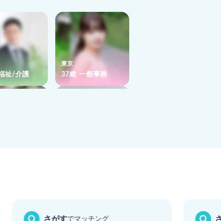
東京
 福祉/介護
37歳 一般事務
東京
 企画
39歳 IT
さがす
でマッチング