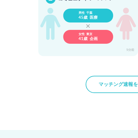
男性 千葉
45歳 医療
女性 東京
41歳 企画
1時間前
5分前
マッチング速報を