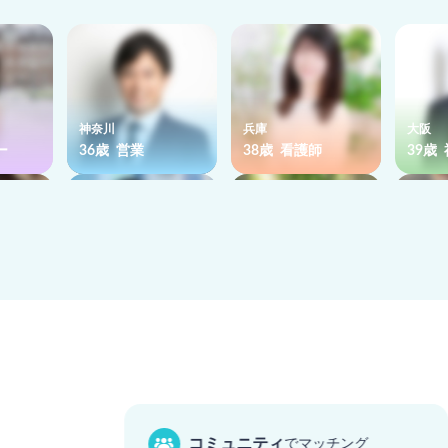
神奈川
兵庫
大阪
ー
36歳 営業
38歳 看護師
39歳
埼玉
愛知
東京
39歳 コンサル…
38歳 コンサル…
37歳
コミュニティ
でマッチング