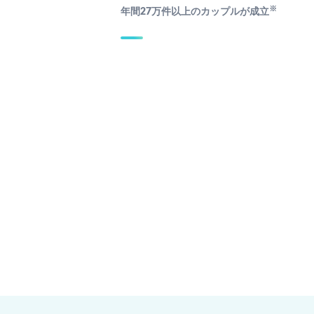
※
年間27万件以上のカップルが成立
男性 山口
男性 東京
42歳 サービス
40歳 上場企業
性 山口
女性 東京
8歳 家事手伝い
32歳 企画
10分前