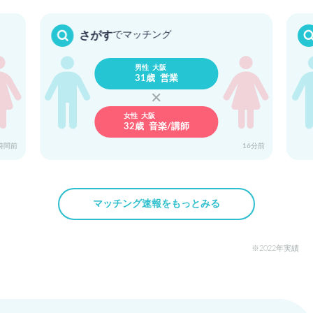
岐阜
埼玉
さがす
でマッチング
36歳 建築士
35歳 保育士/…
男性 大阪
31歳 営業
女性 大阪
32歳 音楽/講師
愛知
東京
36歳 その他
36歳 総務
時間前
16分前
マッチング速報をもっとみる
東京
東京
33歳 上場企業
37歳 IT
2022年実績