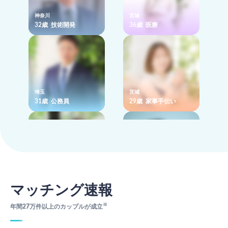
神奈川
宮城
32歳 技術開発
36歳 医療
埼玉
茨城
31歳 公務員
29歳 家事手伝い
新潟
兵庫
32歳 メーカー
39歳 メーカー
マッチング速報
※
年間27万件以上のカップルが成立