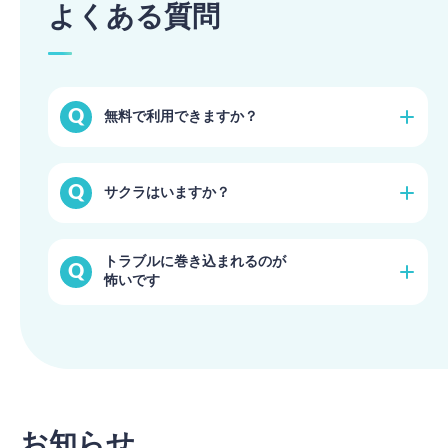
よくある質問
無料で利用できますか？
無料のトライアルプランで始められます。（一部機能
サクラはいますか？
に制限有り）
詳細を見る
登録時の本人確認や、プロフィール写真・証明書の審
トラブルに巻き込まれるのが
査を徹底しておりますのでご安心ください。
怖いです
詳細を見る
ブライダルネットでは安心・安全の取り組みを常に行
っております。活動のガイドラインも定めております
のでご活用ください。
詳細を見る
お知らせ