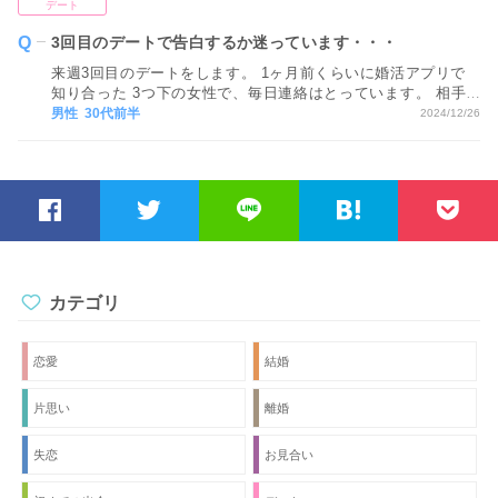
デート
3回目のデートで告白するか迷っています・・・
来週3回目のデートをします。 1ヶ月前くらいに婚活アプリで
知り合った 3つ下の女性で、毎日連絡はとっています。 相手
もなくはないのかなと思い、 次会ったときに告白しようと思
男性 30代前半
2024/12/26
うのですが早いですか？ また、1回目は相手の最寄り駅付近
で夜会って、 2回目の時は平日だったのでお互いの職場から
近いところで飲みました。 3回目はどこにデートに行けばい
いのでしょうか。 あまりこういうのに慣れていないので、教
えてください。
カテゴリ
恋愛
結婚
片思い
離婚
失恋
お見合い