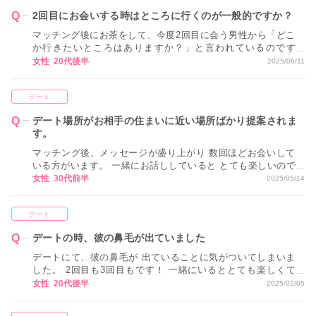
2回目にお会いする時はところに行くのが一般的ですか？
マッチング後にお茶をして、今度2回目に会う男性から「どこ
か行きたいところはありますか？」と言われているのです
が、全然思いつきません。 2回目にお会いする時はところに
女性 20代後半
2025/06/11
行くのが一般的ですか？
デート
デート場所がお相手の住まいに近い場所ばかり提案されま
す。
マッチング後、メッセージが盛り上がり 数回ほどお会いして
いる方がいます。 一緒にお話ししていると とても楽しいので
すが、 毎回お会いするときには お相手の住まいに近い場所ば
女性 30代前半
2025/05/14
かり提案されます。 最初はあまり気にしていませんでした
が、 こちらに配慮して提案してくれていない気がして このま
デート
ま関係を続けていいか不安になりました。 どうすればいいで
しょうか？
デートの時、彼の鼻毛が出ていました
デートにて、彼の鼻毛が 出ていることに気がついてしまいま
した。 2回目も3回目もです！ 一緒にいるととても楽しくて
恋愛感情も芽生え始めているのですが どうしても気になって
女性 20代後半
2025/02/05
しまい、 今一歩気持ちが進みません。 今後のためにも気づい
てほしいのですが お伝えしても良いのでしょうか。