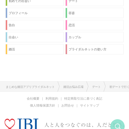
初めての出会い
デート
プロフィール
容姿
告白
恋活
出会い
カップル
婚活
ブライダルネットの使い方
まじめな婚活アプリブライダルネット
婚活お悩み広場
デート
初デートで行
会社概要
利用規約
特定商取引法に基づく表記
個人情報保護方針
お問合せ
サイトマップ