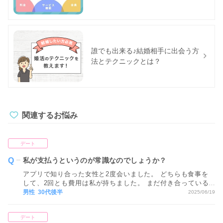
誰でも出来る♪結婚相手に出会う方
法とテクニックとは？
関連するお悩み
デート
私が支払うというのが常識なのでしょうか？
アプリで知り合った女性と2度会いました。 どちらも食事を
して、2回とも費用は私が持ちました。 まだ付き合っている
わけではないのですが、お相手ははじめから私が負担するも
男性 30代後半
2025/06/19
のと考えているようで、なにも出すそぶりも見せずお礼すら
言われません。 今後も常に私が支払うというのが常識なので
デート
しょうか？