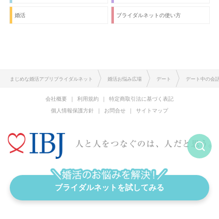
婚活
ブライダルネットの使い方
まじめな婚活アプリブライダルネット
婚活お悩み広場
デート
デート中の会
会社概要
利用規約
特定商取引法に基づく表記
個人情報保護方針
お問合せ
サイトマップ
恋愛と結婚をまじめに考える婚活アプリ
ブライダルネットを試してみる
Copyright © IBJ Inc. All rights reserved.