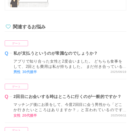
関連するお悩み
デート
私が支払うというのが常識なのでしょうか？
アプリで知り合った女性と2度会いました。 どちらも食事を
して、2回とも費用は私が持ちました。 まだ付き合っている
わけではないのですが、お相手ははじめから私が負担するも
男性 30代後半
2025/06/19
のと考えているようで、なにも出すそぶりも見せずお礼すら
言われません。 今後も常に私が支払うというのが常識なので
デート
しょうか？
2回目にお会いする時はところに行くのが一般的ですか？
マッチング後にお茶をして、今度2回目に会う男性から「どこ
か行きたいところはありますか？」と言われているのです
が、全然思いつきません。 2回目にお会いする時はところに
女性 20代後半
2025/06/11
行くのが一般的ですか？
デート