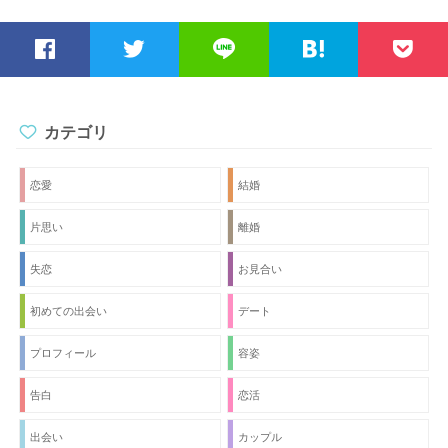
近いところで飲みました。 3回目はどこにデートに行けばい
いのでしょうか。 あまりこういうのに慣れていないので、教
えてください。
カテゴリ
恋愛
結婚
片思い
離婚
失恋
お見合い
初めての出会い
デート
プロフィール
容姿
告白
恋活
出会い
カップル