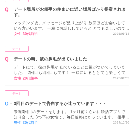
デート場所がお相手の住まいに近い場所ばかり提案されま
す。
マッチング後、メッセージが盛り上がり 数回ほどお会いして
いる方がいます。 一緒にお話ししていると とても楽しいので
すが、 毎回お会いするときには お相手の住まいに近い場所ば
女性 30代前半
2025/05/14
かり提案されます。 最初はあまり気にしていませんでした
が、 こちらに配慮して提案してくれていない気がして このま
デート
ま関係を続けていいか不安になりました。 どうすればいいで
しょうか？
デートの時、彼の鼻毛が出ていました
デートにて、彼の鼻毛が 出ていることに気がついてしまいま
した。 2回目も3回目もです！ 一緒にいるととても楽しくて
恋愛感情も芽生え始めているのですが どうしても気になって
女性 20代後半
2025/02/05
しまい、 今一歩気持ちが進みません。 今後のためにも気づい
てほしいのですが お伝えしても良いのでしょうか。
デート
3回目のデートで告白するか迷っています・・・
来週3回目のデートをします。 1ヶ月前くらいに婚活アプリで
知り合った 3つ下の女性で、毎日連絡はとっています。 相手
もなくはないのかなと思い、 次会ったときに告白しようと思
男性 30代前半
2024/12/26
うのですが早いですか？ また、1回目は相手の最寄り駅付近
で夜会って、 2回目の時は平日だったのでお互いの職場から