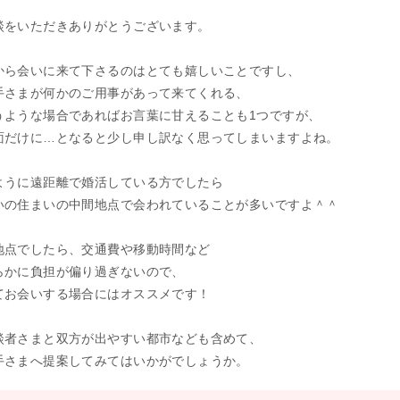
談をいただきありがとうございます。
から会いに来て下さるのはとても嬉しいことですし、
手さまが何かのご用事があって来てくれる、
うような場合であればお言葉に甘えることも1つですが、
面だけに…となると少し申し訳なく思ってしまいますよね。
ように遠距離で婚活している方でしたら
いの住まいの中間地点で会われていることが多いですよ＾＾
地点でしたら、交通費や移動時間など
らかに負担が偏り過ぎないので、
てお会いする場合にはオススメです！
談者さまと双方が出やすい都市なども含めて、
手さまへ提案してみてはいかがでしょうか。