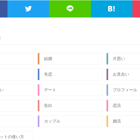
リ
結婚
片思い
失恋
お見合い
い
デート
プロフィール
告白
恋活
カップル
婚活
ットの使い方