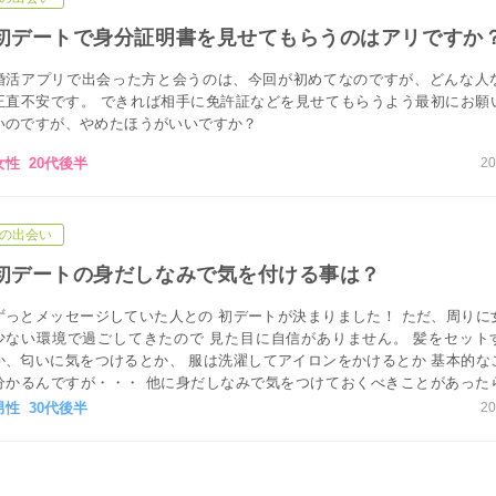
初デートで身分証明書を見せてもらうのはアリですか
婚活アプリで出会った方と会うのは、今回が初めてなのですが、どんな人
正直不安です。 できれば相手に免許証などを見せてもらうよう最初にお願
いのですが、やめたほうがいいですか？
女性 20代後半
20
の出会い
初デートの身だしなみで気を付ける事は？
ずっとメッセージしていた人との 初デートが決まりました！ ただ、周りに
少ない環境で過ごしてきたので 見た目に自信がありません。 髪をセット
か、匂いに気をつけるとか、 服は洗濯してアイロンをかけるとか 基本的な
分かるんですが・・・ 他に身だしなみで気をつけておくべきことがあった
てください！
男性 30代後半
20