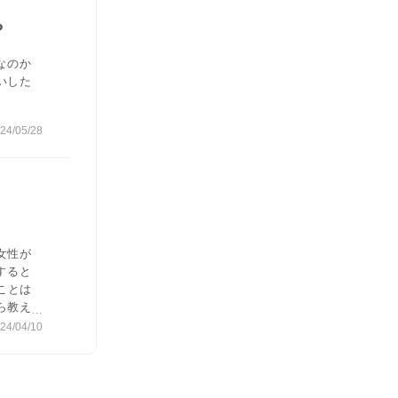
？
なのか
いした
24/05/28
女性が
すると
ことは
ら教え
24/04/10