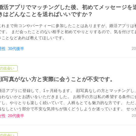
婚活アプリでマッチングした後、初めてメッセージを
きはどんなことを送ればいいですか？
これまで街コンやパーティーに参加したことはありますが、婚活アプリは
です。 まだ会ったことのない相手と初めてやりとりするので、気を付けて
きことなどあれば教えてほしいです。
男性 30代後半
20
の出会い
顔写真がない方と実際に会うことが不安です。
婚活アプリに登録して、1ヶ月経ちます。 顔写真なしの方とマッチングし
会わないかとお誘いをいただきました。 お相手の方は私の希望する条件に
すし、やりとりも楽しく続いていて、人柄もとても魅力的な方です。 ただ
真なしという部分で不安な気持ちが強くどうしようか迷っています。 せっ
誘いいただいたので、不安な気持ちを抱えたままでも会った方がいいので
女性 20代後半
20
か？
の出会い