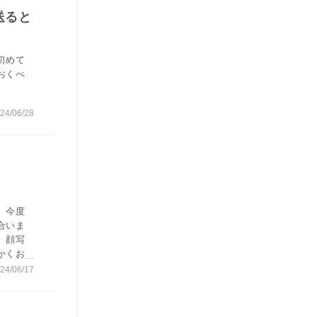
送ると
初めて
おくべ
24/06/28
、今度
合いま
、顔写
かくお
しょう
24/06/17