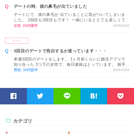
しょうか？
デートの時、彼の鼻毛が出ていました
デートにて、彼の鼻毛が 出ていることに気がついてしまいま
した。 2回目も3回目もです！ 一緒にいるととても楽しくて
恋愛感情も芽生え始めているのですが どうしても気になって
女性 20代後半
2025/02/05
しまい、 今一歩気持ちが進みません。 今後のためにも気づい
てほしいのですが お伝えしても良いのでしょうか。
デート
3回目のデートで告白するか迷っています・・・
来週3回目のデートをします。 1ヶ月前くらいに婚活アプリで
知り合った 3つ下の女性で、毎日連絡はとっています。 相手
もなくはないのかなと思い、 次会ったときに告白しようと思
男性 30代前半
2024/12/26
うのですが早いですか？ また、1回目は相手の最寄り駅付近
で夜会って、 2回目の時は平日だったのでお互いの職場から
近いところで飲みました。 3回目はどこにデートに行けばい
いのでしょうか。 あまりこういうのに慣れていないので、教
えてください。
カテゴリ