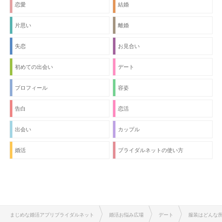
恋愛
結婚
片思い
離婚
失恋
お見合い
初めての出会い
デート
プロフィール
容姿
告白
恋活
出会い
カップル
婚活
ブライダルネットの使い方
まじめな婚活アプリブライダルネット
婚活お悩み広場
デート
服装はどんな