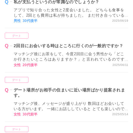
私が支払うというのが常識なのでしょうか？
アプリで知り合った女性と2度会いました。 どちらも食事を
して、2回とも費用は私が持ちました。 まだ付き合っている
わけではないのですが、お相手ははじめから私が負担するも
男性 30代後半
2025/06/19
のと考えているようで、なにも出すそぶりも見せずお礼すら
言われません。 今後も常に私が支払うというのが常識なので
デート
しょうか？
2回目にお会いする時はところに行くのが一般的ですか？
マッチング後にお茶をして、今度2回目に会う男性から「どこ
か行きたいところはありますか？」と言われているのです
が、全然思いつきません。 2回目にお会いする時はところに
女性 20代後半
2025/06/11
行くのが一般的ですか？
デート
デート場所がお相手の住まいに近い場所ばかり提案されま
す。
マッチング後、メッセージが盛り上がり 数回ほどお会いして
いる方がいます。 一緒にお話ししていると とても楽しいので
すが、 毎回お会いするときには お相手の住まいに近い場所ば
女性 30代前半
2025/05/14
かり提案されます。 最初はあまり気にしていませんでした
が、 こちらに配慮して提案してくれていない気がして このま
デート
ま関係を続けていいか不安になりました。 どうすればいいで