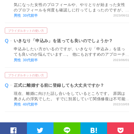
気になった女性のプロフィールや、やりとりが始まった女性
のプロフィールを何度も確認しに行ってしまったのですが、
その度にあしあとは残ってしまいますか？ しつこいと思われ
男性 30代前半
2023/06/11
ていたり、変に思われていないか不安です。
ブライダルネットの使い方
いきなり「申込み」を送っても良いのでしょうか？
申込みしたい方がいるのですが、いきなり「申込み」を送っ
ても良いのか悩んでいます…。 他にもおすすめのアプローチ
方法があれば教えてください！
男性 30代前半
2023/06/01
ブライダルネットの使い方
正式に離婚する前に登録しても大丈夫ですか？
現在、離婚に向けた話し合いをしているところです。 原因は
奥さんの浮気でした。 すでに別居していて関係修復は不可能
です。 一刻も早くお相手を探して新しい出会いを見つけたい
男性 40代前半
2022/10/03
ですが、今の時点でブライダルネットに登録しても大丈夫で
しょうか？