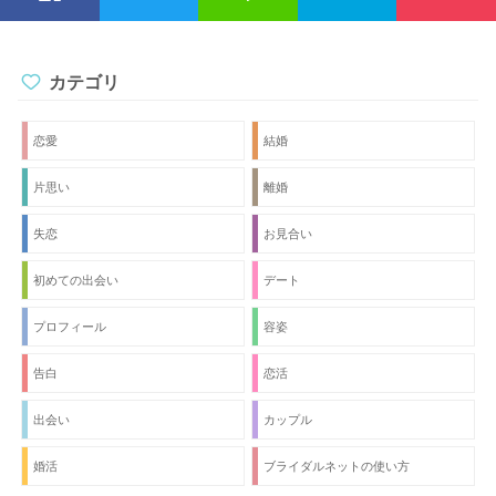
カテゴリ
恋愛
結婚
片思い
離婚
失恋
お見合い
初めての出会い
デート
プロフィール
容姿
告白
恋活
出会い
カップル
婚活
ブライダルネットの使い方