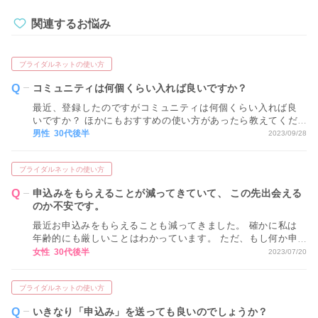
関連するお悩み
ブライダルネットの使い方
コミュニティは何個くらい入れば良いですか？
最近、登録したのですがコミュニティは何個くらい入れば良
いですか？ ほかにもおすすめの使い方があったら教えてくだ
さい。
男性 30代後半
2023/09/28
ブライダルネットの使い方
申込みをもらえることが減ってきていて、 この先出会える
のか不安です。
最近お申込みをもらえることも減ってきました。 確かに私は
年齢的にも厳しいことはわかっています。 ただ、もし何か申
込みをもらうためのコツなどあれば教えていただきたいで
女性 30代後半
2023/07/20
す。 よろしくお願い致します。
ブライダルネットの使い方
いきなり「申込み」を送っても良いのでしょうか？