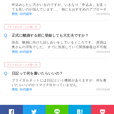
申込みしたい方がいるのですが、いきなり「申込み」を送っ
ても良いのか悩んでいます…。 他にもおすすめのアプローチ
方法があれば教えてください！
男性 30代前半
2023/06/01
ブライダルネットの使い方
正式に離婚する前に登録しても大丈夫ですか？
現在、離婚に向けた話し合いをしているところです。 原因は
奥さんの浮気でした。 すでに別居していて関係修復は不可能
です。 一刻も早くお相手を探して新しい出会いを見つけたい
男性 40代前半
2022/10/03
ですが、今の時点でブライダルネットに登録しても大丈夫で
しょうか？
ブライダルネットの使い方
日記って何を書いたらいいの？
ブライダルネットには日記という機能がありますが、何を書
いたらいいのかイマイチ分かっていません。
男性 30代後半
2022/04/08