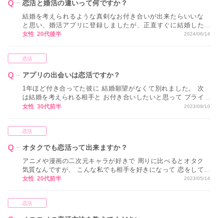
恋活と婚活の違いって何ですか？
結婚を考えられるような真剣なお付き合いが出来たらいいな
と思い、婚活アプリに登録しましたが、正直すぐに結婚した
いというわけではなく、何年か恋人として過ごしていく中で
女性 20代後半
2024/06/14
考えていきたい気持ちが強いです。 その場合、婚活ではなく
恋活を始めた方が良かったのでしょうか。 恋活と婚活ってど
恋活
う違うのでしょうか。
アプリの出会いは恋活ですか？
1年ほど付き合ってた彼に 結婚願望がなくて別れました。 次
は結婚を考えられる相手と お付き合いしたいと思って ブライ
ダルネットを始めましたが、 結婚相談所に登録している友人
女性 30代前半
2023/09/10
から 「アプリでの出会いは恋活じゃない？」 と言われまし
た。 やっぱり結婚相談所に入るくらいじゃないと 真剣度が低
恋活
いと思われるんでしょうか？ 恋活ではなく婚活がしたいと思
ってます。
オタクでも恋活って出来ますか？
アニメや漫画の二次元キャラが好きで 周りに比べるとオタク
気質なんですが、 こんな私でも相手を好きになって 恋をして
もいいでしょうか？ 前の彼氏にオタクだと知られた瞬間に 別
女性 20代前半
2023/05/14
れを切り出されたこともあるので、 次に付き合う人にもオタ
クと知られたら 嫌われるのではないかと不安です。
恋活