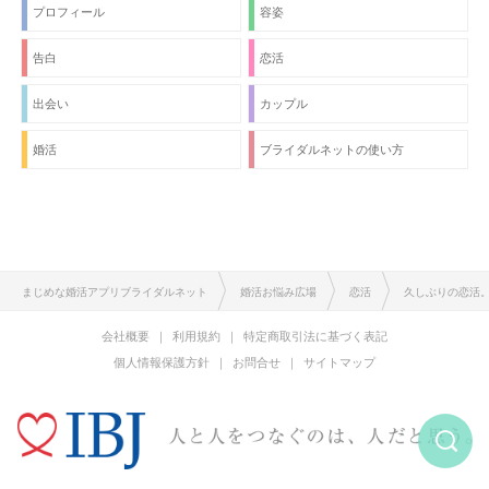
プロフィール
容姿
告白
恋活
出会い
カップル
婚活
ブライダルネットの使い方
まじめな婚活アプリブライダルネット
婚活お悩み広場
恋活
久しぶりの恋活
会社概要
利用規約
特定商取引法に基づく表記
個人情報保護方針
お問合せ
サイトマップ