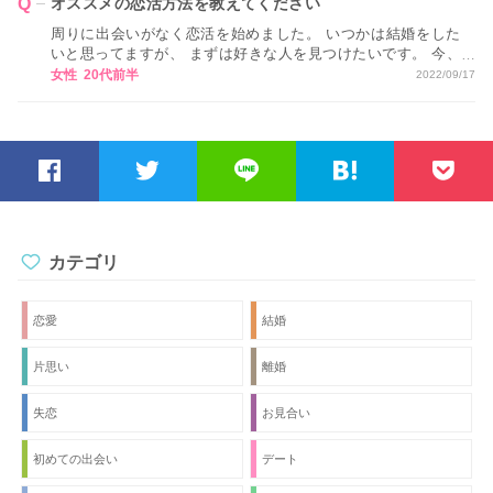
オススメの恋活方法を教えてください
周りに出会いがなく恋活を始めました。 いつかは結婚をした
いと思ってますが、 まずは好きな人を見つけたいです。 今、
24歳なのですが私くらいの年齢で オススメの恋活方法ってあ
女性 20代前半
2022/09/17
りますか？
カテゴリ
恋愛
結婚
片思い
離婚
失恋
お見合い
初めての出会い
デート