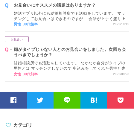
お見合いにオススメの話題はありますか？
婚活アプリ以外にも結婚相談所でも活動をしています。 マッ
チングしてお見合いはできるのですが、 会話が上手く盛り上
がりません。 お見合いの時にオススメの話題はありますか？
男性 30代後半
2022/10/15
お見合い
顔がタイプじゃない人とのお見合いをしました。次回も会
うべきでしょうか？
結婚相談所でも活動をしています。 なかなか自分がタイプの
男性とは マッチングしないので 申込みをしてくれた男性と先
日お見合いをしました。 スペックは良く、話も弾むまではい
女性 30代前半
2022/08/26
きませんが 沈黙もなく穏やかに過ごせる方でした。 相談所の
カウンセラーさんのすすめもあり 2回目もお会いしました。
初めてお会いした時と同様、良い方だとは思ったのですが 顔
がタイプではないというか あまり見た目が良い方ではありま
せん。 面食いというわけではないのですが 過去に付き合った
相手が見た目が良い方が多かったので どうしても比較してし
まいます。 とりあえず次回お会いするお約束はしたのですが
だんだんと憂鬱になってきました。 ただ、私自身、他の方と
上手くいっているわけではないので お断りをしてしまうのは
カテゴリ
勿体ないように思います。 次も会うべきでしょうか？