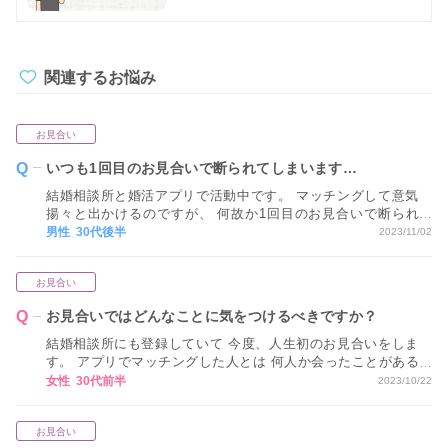
関連するお悩み
お見合い
いつも1回目のお見合いで断られてしまいます…
結婚相談所と婚活アプリで活動中です。 マッチングして意気
揚々と出かけるのですが、 何故か1回目のお見合いで断られ
てしまい次につながりません。 どうしたら2回3回と会えるで
男性 30代後半
2023/11/02
しょうか？
お見合い
お見合いではどんなことに気をつけるべきですか？
結婚相談所にも登録していて 今度、人生初のお見合いをしま
す。 アプリでマッチングした人とは 何人か会ったことがある
のですが やっぱりお見合いは雰囲気が違う感じでしょうか？
女性 30代前半
2023/10/22
どんなことに気をつけるべきか教えてほしいです。
お見合い