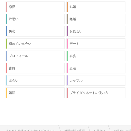
恋愛
結婚
片思い
離婚
失恋
お見合い
初めての出会い
デート
プロフィール
容姿
告白
恋活
出会い
カップル
婚活
ブライダルネットの使い方
まじめな婚活アプリブライダルネット
婚活お悩み広場
お見合い
お見合いの