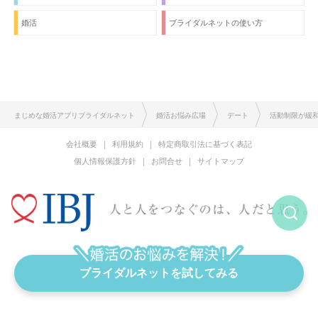
婚活
ブライダルネットの使い方
まじめな婚活アプリブライダルネット
婚活お悩み広場
デート
活動制限が緩
会社概要
利用規約
特定商取引法に基づく表記
個人情報保護方針
お問合せ
サイトマップ
恋愛と結婚をまじめに考える婚活アプリ
ブライダルネットを試してみる
Copyright © IBJ Inc. All rights reserved.