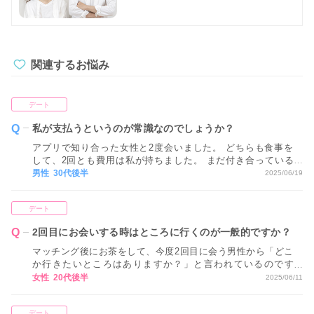
関連するお悩み
デート
私が支払うというのが常識なのでしょうか？
アプリで知り合った女性と2度会いました。 どちらも食事を
して、2回とも費用は私が持ちました。 まだ付き合っている
わけではないのですが、お相手ははじめから私が負担するも
男性 30代後半
2025/06/19
のと考えているようで、なにも出すそぶりも見せずお礼すら
言われません。 今後も常に私が支払うというのが常識なので
デート
しょうか？
2回目にお会いする時はところに行くのが一般的ですか？
マッチング後にお茶をして、今度2回目に会う男性から「どこ
か行きたいところはありますか？」と言われているのです
が、全然思いつきません。 2回目にお会いする時はところに
女性 20代後半
2025/06/11
行くのが一般的ですか？
デート