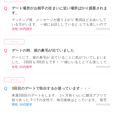
デート場所がお相手の住まいに近い場所ばかり提案されま
す。
マッチング後、メッセージが盛り上がり 数回ほどお会いして
いる方がいます。 一緒にお話ししていると とても楽しいので
すが、 毎回お会いするときには お相手の住まいに近い場所ば
女性 30代前半
2025/05/14
かり提案されます。 最初はあまり気にしていませんでした
が、 こちらに配慮して提案してくれていない気がして このま
デート
ま関係を続けていいか不安になりました。 どうすればいいで
しょうか？
デートの時、彼の鼻毛が出ていました
デートにて、彼の鼻毛が 出ていることに気がついてしまいま
した。 2回目も3回目もです！ 一緒にいるととても楽しくて
恋愛感情も芽生え始めているのですが どうしても気になって
女性 20代後半
2025/02/05
しまい、 今一歩気持ちが進みません。 今後のためにも気づい
てほしいのですが お伝えしても良いのでしょうか。
デート
3回目のデートで告白するか迷っています・・・
来週3回目のデートをします。 1ヶ月前くらいに婚活アプリで
知り合った 3つ下の女性で、毎日連絡はとっています。 相手
もなくはないのかなと思い、 次会ったときに告白しようと思
男性 30代前半
2024/12/26
うのですが早いですか？ また、1回目は相手の最寄り駅付近
で夜会って、 2回目の時は平日だったのでお互いの職場から