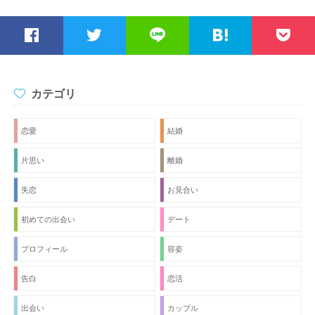
近いところで飲みました。 3回目はどこにデートに行けばい
いのでしょうか。 あまりこういうのに慣れていないので、教
えてください。
カテゴリ
恋愛
結婚
片思い
離婚
失恋
お見合い
初めての出会い
デート
プロフィール
容姿
告白
恋活
出会い
カップル