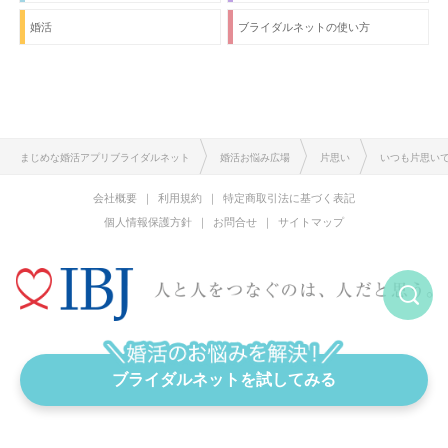
婚活
ブライダルネットの使い方
まじめな婚活アプリブライダルネット
婚活お悩み広場
片思い
いつも片思い
会社概要
利用規約
特定商取引法に基づく表記
個人情報保護方針
お問合せ
サイトマップ
恋愛と結婚をまじめに考える婚活アプリ
ブライダルネットを試してみる
Copyright © IBJ Inc. All rights reserved.