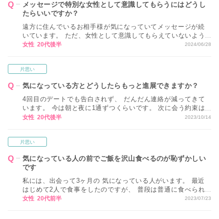
メッセージで特別な女性として意識してもらうにはどうし
たらいいですか？
遠方に住んでいるお相手様が気になっていてメッセージが続
いています。 ただ、女性として意識してもらえていないよう
に感じます… なかなか会うことができないので、どうしたら
女性 20代後半
2024/06/28
メッセージのやり取りで特別な女性として意識をしてもらえ
ますか？
片思い
気になっている方とどうしたらもっと進展できますか？
4回目のデートでも告白されず、 だんだん連絡が減ってきて
います。 今は朝と夜に1通ずつくらいです。 次に会う約束は
しているのですが 正直それが最後になるのではと不安です。
女性 20代後半
2023/10/14
たぶん他に良い人がいるのかもしれません。 次のデートはお
昼に映画を見に行く予定なのですが、 どうしたらもっと進展
片思い
できますか？
気になっている人の前でご飯を沢山食べるのが恥ずかしい
です
私には、出会って3ヶ月の 気になっている人がいます。 最近
はじめて2人で食事をしたのですが、 普段は普通に食べられ
るのに、 好きな人を前にすると、 大食いだと思われたら嫌だ
女性 20代前半
2023/07/23
な、、と 不安に思ってしまい デートを心から楽しめません。
何かアドバイスをいただけますか？