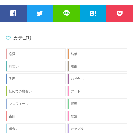
カテゴリ
恋愛
結婚
片思い
離婚
失恋
お見合い
初めての出会い
デート
プロフィール
容姿
告白
恋活
出会い
カップル