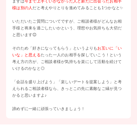
まずは
今まで上手くいかなかった人と新たに出会ったお相手
様は別の人
だと考えやりとりを進めてみることも1つかなと✨
いただいたご質問についてですが、ご相談者様がどんなお相
手様と将来を過ごしたいかという、理想やお気持ちも大切だ
と思います😊
そのため「好きになってもらう」というよりも
お互いに「い
いな」と思える
たった一人のお相手を探していこう！という
考え方の方が、ご相談者様が気持ちを楽にして活動を続けて
いけるのかなと◎
「会話を盛り上げよう」「楽しいデートを提案しよう」と考
えられるご相談者様なら、きっとこの先に素敵なご縁が見つ
かると思いますよ♪
諦めずに一緒に頑張っていきましょう！