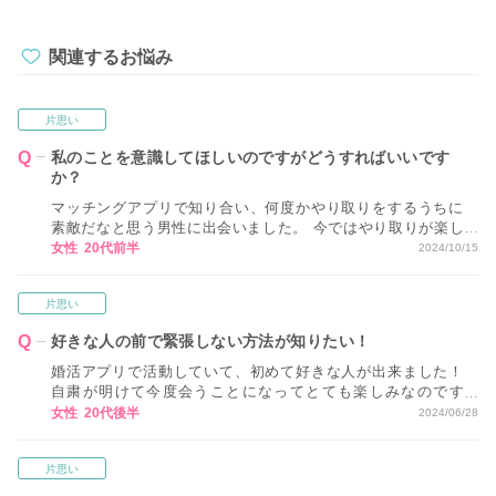
関連するお悩み
片思い
私のことを意識してほしいのですがどうすればいいです
か？
マッチングアプリで知り合い、何度かやり取りをするうちに
素敵だなと思う男性に出会いました。 今ではやり取りが楽し
みになってます。 でも関係が崩れるのがこわくて告白できま
女性 20代前半
2024/10/15
せん。 彼に好意があることはアピールして、意識してほしい
のですがどうしたらよいでしょうか？
片思い
好きな人の前で緊張しない方法が知りたい！
婚活アプリで活動していて、初めて好きな人が出来ました！
自粛が明けて今度会うことになってとても楽しみなのです
が、いつも好きな人を目の前にした途端に緊張してしまい、
女性 20代後半
2024/06/28
会話が続かなかったりして失敗してしまいます・・・ 今度会
う人と失敗しないためにも、好きな人の前で緊張しない方法
片思い
が知りたいです！