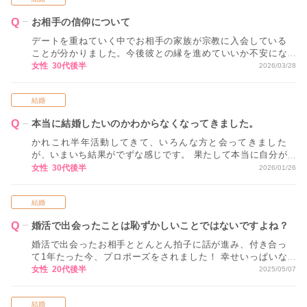
お相手の信仰について
デートを重ねていく中でお相手の家族が宗教に入会している
ことが分かりました。今後彼との縁を進めていいか不安にな
ってしましました。どうすればいいですか？
女性 30代後半
2026/03/28
結婚
本当に結婚したいのかわからなくなってきました。
かれこれ半年活動してきて、いろんな方と会ってきました
が、いまいち結果がでずな感じです。 果たして本当に自分が
結婚したいのかわからなくなってきました。 このままこんな
女性 30代後半
2026/01/26
気持ちで活動を続けていて大丈夫でしょうか？？ 不安です。
結婚
婚活で出会ったことは恥ずかしいことではないですよね？
婚活で出会ったお相手ととんとん拍子に話が進み、付き合っ
て1年たった今、プロポーズをされました！ 幸せいっぱいな
のですが、思った以上に周りの人から、どこで出会ったの？
女性 20代後半
2025/05/07
慣れ染めは？と聞かれて何と答えたらいいか悩んでしまいま
す。。 婚活で出会ったことは恥ずかしいことではないですよ
結婚
ね？