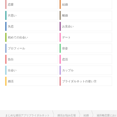
恋愛
結婚
片思い
離婚
失恋
お見合い
初めての出会い
デート
プロフィール
容姿
告白
恋活
出会い
カップル
婚活
ブライダルネットの使い方
まじめな婚活アプリブライダルネット
婚活お悩み広場
結婚
遠距離恋愛にお