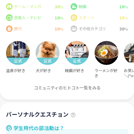
30
10
ゲーム・マンガ
映画
%
%
10
10
芸能人・テレビ
スポーツ
%
%
10
30
旅行
その他カテゴリ
%
%
温泉が好き
犬が好き
映画が好き
ラーメンが好
お笑
き
＼(^o
コミュニティのヒトコト一覧をみる
パーソナルクエスチョン
学生時代の部活動は？
Q