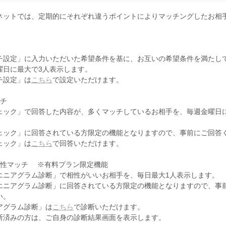
ネットでは、定期的にそれぞれ違うポイントによりマッチングしたお相
チ設定」に入力いただいた希望条件を基に、お互いの希望条件を満たし
曜日に最大で3人表示します。
チ設定」は
こちら
で設定いただけます。
ッチ
ェック」で回答した内容が、多くマッチしているお相手を、毎週金曜日
。
ェック」に回答されている方限定の機能となりますので、事前にご回答
ェック」は
こちら
で回答いただけます。
相性マッチ ※有料プラン限定機能
エニアグラム診断」で相性がいいお相手を、毎日最大1人表示します。
エニアグラム診断」に回答されている方限定の機能となりますので、事
い。
アグラム診断」は
こちら
で診断いただけます。
断済みの方は、ご自身の診断結果画面を表示します。