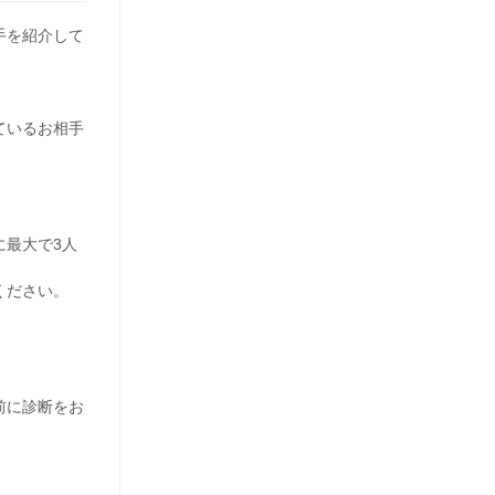
手を紹介して
ているお相手
に最大で3人
ください。
前に診断をお