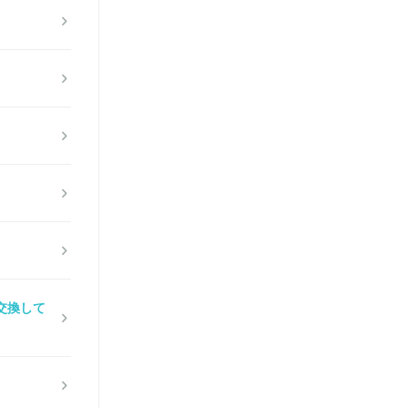
。
交換して