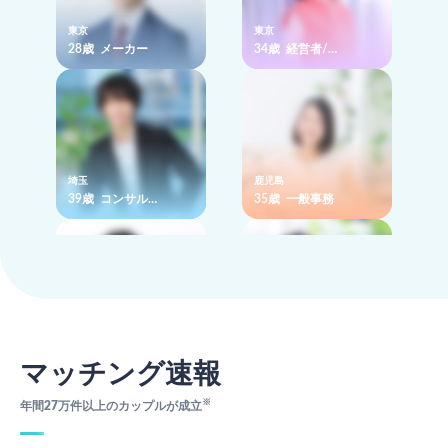
東京
東京
28歳 メーカー
34歳 経営者/…
埼玉
鹿児島
39歳 コンサル…
35歳 一般事務
埼玉
神奈川
39歳 大学教授…
32歳 上場企業
マッチング速報
※
年間27万件以上のカップルが成立