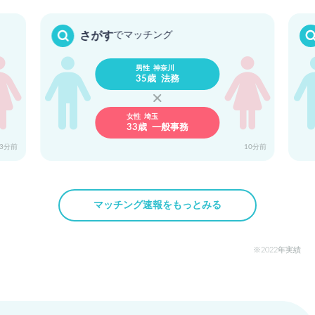
東京
神奈川
さがす
でマッチング
37歳 企画
37歳 薬剤師
男性 神奈川
35歳 法務
女性 埼玉
33歳 一般事務
神奈川
東京
36歳 営業
37歳 IT
33分前
10分前
マッチング速報をもっとみる
神奈川
愛知
37歳 経営者/…
38歳 コンサル…
2022年実績