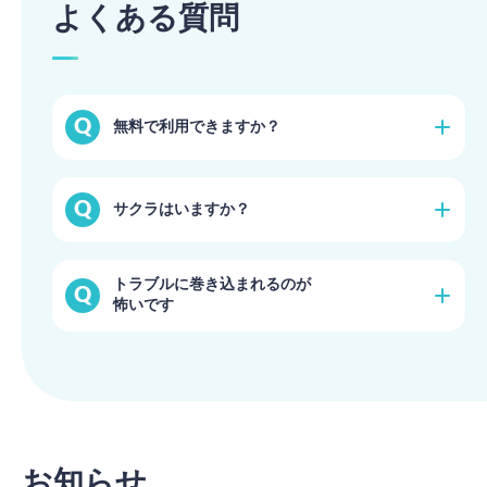
よくある質問
無料で利用できますか？
無料のトライアルプランで始められます。（一部機能
サクラはいますか？
に制限有り）
詳細を見る
登録時の本人確認や、プロフィール写真・証明書の審
トラブルに巻き込まれるのが
査を徹底しておりますのでご安心ください。
怖いです
詳細を見る
ブライダルネットでは安心・安全の取り組みを常に行
っております。活動のガイドラインも定めております
のでご活用ください。
詳細を見る
お知らせ