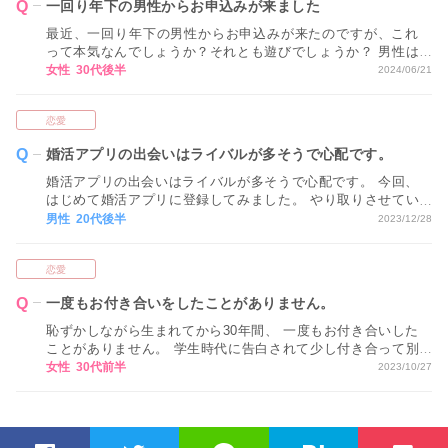
一回り年下の男性からお申込みが来ました
最近、一回り年下の男性からお申込みが来たのですが、これ
って本気なんでしょうか？それとも遊びでしょうか？ 男性は
年下の女性が好きな方が多いと思うので、受けて良いものか
女性 30代後半
2024/06/21
悩んでしまいます。
恋愛
婚活アプリの出会いはライバルが多そうで心配です。
婚活アプリの出会いはライバルが多そうで心配です。 今回、
はじめて婚活アプリに登録してみました。 やり取りさせてい
ただいている女性がいるのですが、 婚活の場だからこそ他の
男性 20代後半
2023/12/28
男性ともやり取りをしているのだと思います。 そう思うと、
最終的に自分を選んでもらえるのかどうか不安になったり、
恋愛
焦ったりしてしまいます…。 他の男性ともメッセージのやり
取りをしているのか、 ブライダルネットでマッチングした方
一度もお付き合いをしたことがありません。
とお会いしたことがあるかなど、 お相手の状況を聞くのはOK
でしょうか？
恥ずかしながら生まれてから30年間、 一度もお付き合いした
ことがありません。 学生時代に告白されて少し付き合って別
れた人はいますが、 付き合ったうちに入らないと思っていま
女性 30代前半
2023/10/27
す。 その後も、留学に行ったり仕事ばかりで、 彼氏もろくに
出来ず気づけばこの歳に。 いい歳してほぼ恋愛経験が無い私
ですが、 男性に引かれないでしょうか・・？ 経験が無いこと
を言って嫌われて しまうのではないかと心配です。