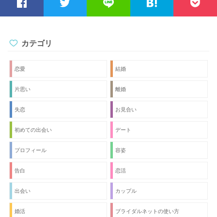
カテゴリ
恋愛
結婚
片思い
離婚
失恋
お見合い
初めての出会い
デート
プロフィール
容姿
告白
恋活
出会い
カップル
婚活
ブライダルネットの使い方