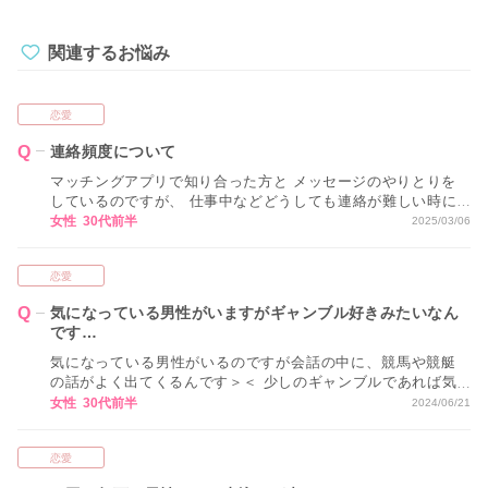
関連するお悩み
恋愛
連絡頻度について
マッチングアプリで知り合った方と メッセージのやりとりを
しているのですが、 仕事中などどうしても連絡が難しい時に
も 少し返信ができないだけで怒ったような連絡がきます。 正
女性 30代前半
2025/03/06
直、怖いですしもう連絡を取りたくないのですが アプリでは
四六時中連絡をするのが普通なのでしょうか？
恋愛
気になっている男性がいますがギャンブル好きみたいなん
です…
気になっている男性がいるのですが会話の中に、競馬や競艇
の話がよく出てくるんです＞＜ 少しのギャンブルであれば気
にならないのですが、結構よく行っているみたいで… もし借
女性 30代前半
2024/06/21
金とかあったら嫌なのですが、どうしたらいいと思います
か？
恋愛