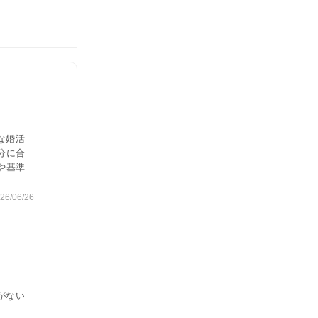
な婚活
分に合
や基準
26/06/26
がない