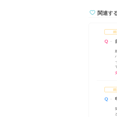
関連す
婚
婚