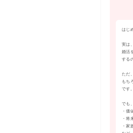
はじ
実は
婚活
する
ただ
もち
です
でも
・価
・将
・家