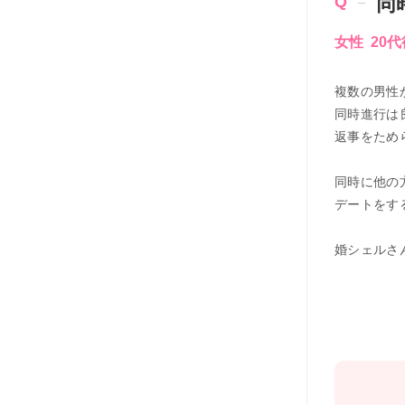
同
女性 20
複数の男性
同時進行は
返事をため
同時に他の
デートをす
婚シェルさ