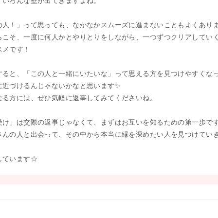
、いろんな壁が出てきますよね。
の人！」って思っても、なかなかスムーズに進まないこともよくあり
らこそ、一度に何人かとやりとりをしながら、一つずつクリアしてい
スメです！
すると、「この人と一緒にいたいな」って思える方を見つけやすくな
に近づけるんじゃないかなと思います✨
なる方には、ぜひ気軽に返事してみてくださいね。
受け」は交際の返事じゃなくて、まずはお互いを知るための第一歩で
さんの人と出会って、その中から本当に縁を深めたい人を見つけてい
！
しています☆