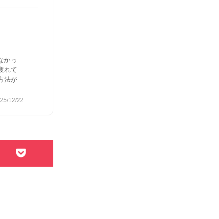
なかっ
疲れて
方法が
25/12/22