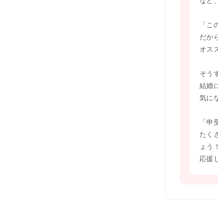
など
「こ
だか
オス
そう
結婚
気に
「申
たく
ょう
応援