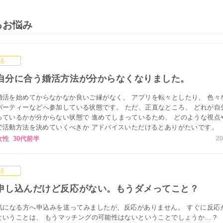
るお悩み
活
自分に合う婚活方法が分からなくなりました。
婚活を始めてからなかなか良いご縁がなく、 アプリを転々としたり、 色々
パーティーなどへ参加している状態です。 ただ、正直なところ、 どれが自
っているかが分からない状態で 進めてしまっているため、 どのような視点
で活動方法を決めていくべきか アドバイスいただけるとありがたいです。
女性 30代前半
20
活
申し込んだけど反応がない。もうダメってこと？
気になる方へ申込みを送ってみましたが、反応がありません。 すぐに反応
ということは、 もうマッチングの可能性はないということでしょうか…？