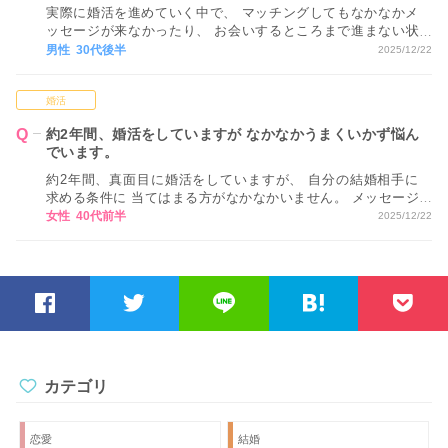
実際に婚活を進めていく中で、 マッチングしてもなかなかメ
ッセージが来なかったり、 お会いするところまで進まない状
況が続くと、 どうしても気持ちが疲れてしまい、 モチベーシ
男性 30代後半
2025/12/22
ョンが下がってしまいます…。 モチベーションを保つ方法が
あれば教えてください。
婚活
約2年間、婚活をしていますが なかなかうまくいかず悩ん
でいます。
約2年間、真面目に婚活をしていますが、 自分の結婚相手に
求める条件に 当てはまる方がなかなかいません。 メッセージ
のやり取りや、 実際にお会いした方の中には とても素敵な方
女性 40代前半
2025/12/22
もいらっしゃいましたが、 自分の条件に当てはまらないため
関係が進展することはありませんでした。 どうしたら、良い
のでしょうか。
カテゴリ
恋愛
結婚