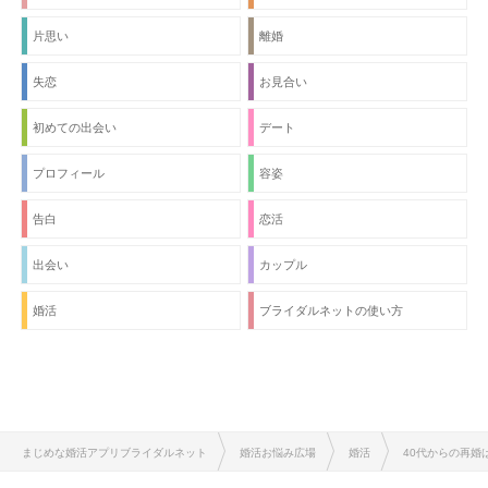
片思い
離婚
失恋
お見合い
初めての出会い
デート
プロフィール
容姿
告白
恋活
出会い
カップル
婚活
ブライダルネットの使い方
まじめな婚活アプリブライダルネット
婚活お悩み広場
婚活
40代からの再婚