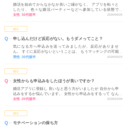
婚活を始めてからなかなか良いご縁がなく、 アプリを転々と
したり、 色々な婚活パーティーなどへ参加している状態で
す。 ただ、正直なところ、 どれが自分に合っているかが分か
女性 30代前半
2026/06/26
らない状態で 進めてしまっているため、 どのような視点や基
準で活動方法を決めていくべきか アドバイスいただけるとあ
婚活
りがたいです。
申し込んだけど反応がない。もうダメってこと？
気になる方へ申込みを送ってみましたが、反応がありませ
ん。 すぐに反応がないということは、 もうマッチングの可能
性はないということでしょうか…？
男性 30代後半
2026/05/25
婚活
女性からも申込みをしたほうが良いですか？
婚活アプリに登録し 良いなと思う方がいましたが 自分から申
込みをするか悩んでいます。 女性から申込みをするって なん
だか気恥ずかしく感じてしまいます。
女性 20代後半
2026/02/09
婚活
モチベーションの保ち方