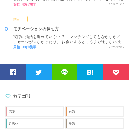
たネットでの婚活では、40代からの再婚は厳しいですか？ ア
女性 40代前半
2026/01/15
ドバイスをお願いします。
婚活
モチベーションの保ち方
実際に婚活を進めていく中で、 マッチングしてもなかなかメ
ッセージが来なかったり、 お会いするところまで進まない状
況が続くと、 どうしても気持ちが疲れてしまい、 モチベーシ
男性 30代後半
2025/12/22
ョンが下がってしまいます…。 モチベーションを保つ方法が
あれば教えてください。
カテゴリ
恋愛
結婚
片思い
離婚