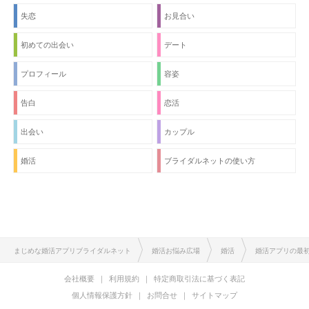
失恋
お見合い
初めての出会い
デート
プロフィール
容姿
告白
恋活
出会い
カップル
婚活
ブライダルネットの使い方
まじめな婚活アプリブライダルネット
婚活お悩み広場
婚活
婚活アプリの最
会社概要
利用規約
特定商取引法に基づく表記
個人情報保護方針
お問合せ
サイトマップ