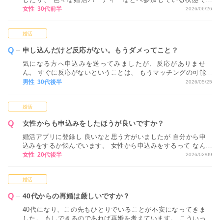
す。 ただ、正直なところ、 どれが自分に合っているかが分か
女性 30代前半
2026/06/26
らない状態で 進めてしまっているため、 どのような視点や基
準で活動方法を決めていくべきか アドバイスいただけるとあ
婚活
りがたいです。
申し込んだけど反応がない。もうダメってこと？
気になる方へ申込みを送ってみましたが、反応がありませ
ん。 すぐに反応がないということは、 もうマッチングの可能
性はないということでしょうか…？
男性 30代後半
2026/05/25
婚活
女性からも申込みをしたほうが良いですか？
婚活アプリに登録し 良いなと思う方がいましたが 自分から申
込みをするか悩んでいます。 女性から申込みをするって なん
だか気恥ずかしく感じてしまいます。
女性 20代後半
2026/02/09
婚活
40代からの再婚は厳しいですか？
40代になり、この先もひとりでいることが不安になってきま
した。 もしできるのであれば再婚を考えています。 こういっ