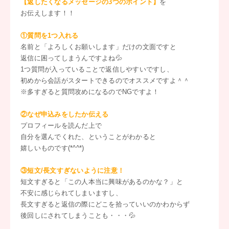
【返したくなるメッセージの3つのポイント】
を
お伝えします！！
①質問を1つ入れる
名前と「よろしくお願いします」だけの文面ですと
返信に困ってしまうんですよね💦
1つ質問が入っていることで返信しやすいですし、
初めから会話がスタートできるのでオススメですよ＾＾
※多すぎると質問攻めになるのでNGですよ！
②なぜ申込みをしたか伝える
プロフィールを読んだ上で
自分を選んでくれた、ということがわかると
嬉しいものです(*^^*)
③短文/長文すぎないように注意！
短文すぎると「この人本当に興味があるのかな？」と
不安に感じられてしまいますし、
長文すぎると返信の際にどこを拾っていいのかわからず
後回しにされてしまうことも・・・💦