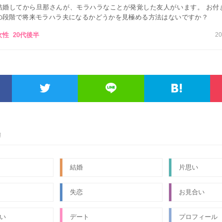
結婚してから旦那さんが、モラハラなことが発覚した友人がいます。 お付
の段階で将来モラハラ夫になるかどうかを見極める方法はないですか？
女性 20代後半
20
リ
結婚
片思い
失恋
お見合い
い
デート
プロフィール