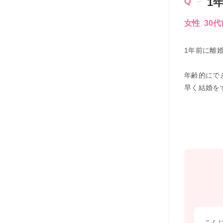
1
女性 30
1年前に離
年齢的にで
早く結婚を
こん