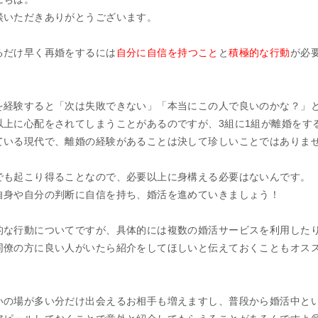
談いただきありがとうございます。
るだけ早く再婚をするには
自分に自信を持つこと
と
積極的な行動
が必
を経験すると「次は失敗できない」「本当にこの人で良いのかな？」
以上に心配をされてしまうことがあるのですが、3組に1組が離婚をす
ている現代で、離婚の経験があることは決して珍しいことではありま
でも起こり得ることなので、必要以上に身構える必要はないんです。
自身や自分の判断に自信を持ち、婚活を進めていきましょう！
的な行動についてですが、具体的には複数の婚活サービスを利用した
同僚の方に良い人がいたら紹介をしてほしいと伝えておくこともオス
いの場が多い分だけ出会えるお相手も増えますし、普段から婚活中と