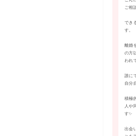
ご相
でき
す。
離婚
の方
われ
誰に
自分
積極
人や
す✨
出会