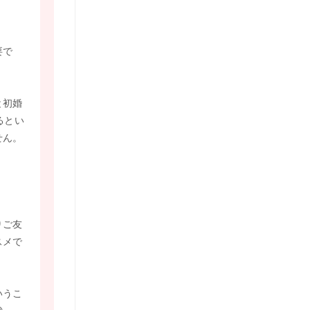
要で
と初婚
るとい
せん。
りご友
スメで
いうこ