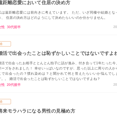
遠距離恋愛において住居の決め方
私は遠距離恋愛には前向きに考えています。 ただ、いざ同棲や結婚とな
き、 住居の決め方はどのようにして決めたらいいのか分かりません。
女性 30代前半
20
婚
婚活で出会ったことは恥ずかしいことではないですよ
婚活で出会ったお相手ととんとん拍子に話が進み、付き合って1年たった今
ポーズをされました！ 幸せいっぱいなのですが、思った以上に周りの人か
こで出会ったの？慣れ染めは？と聞かれて何と答えたらいいか悩んでし
す。。 婚活で出会ったことは恥ずかしいことではないですよね？
女性 20代後半
20
婚
将来モラハラになる男性の見極め方