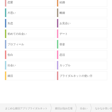
恋愛
結婚
片思い
離婚
失恋
お見合い
初めての出会い
デート
プロフィール
容姿
告白
恋活
出会い
カップル
婚活
ブライダルネットの使い方
まじめな婚活アプリブライダルネット
婚活お悩み広場
出会い
なかなか良い