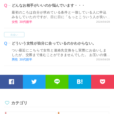
どんなお相手がいいのか悩んでいます・・・
最初のころは自分が求めている条件と一致している人に申込
みをしていたのですが、日に日に「もっとこういう人が良い
かも！」と条件を付けたすうちに結婚相手として、どんな人
女性 30代後半
2024/04/28
が良いのかわからなくなってしまいました… わたしは何を基
準にお相手を探したら良いでしょうか？
出会い
どういう女性が自分に合っているのかわからない。
つい最近にこちらで女性と連絡先交換をし実際にお会いしま
したが、交際まで進むことができませんでした。 お互いの価
値観が合いそうにないとのことです。 私は恋愛経験も全くと
男性 30代前半
2024/04/28
いっていいほど乏しく、自分にどういった女性が合うのか分
からずこの先が不安です。 どうしたらいいですか？ アドバイ
ス頂ければと思います。
カテゴリ