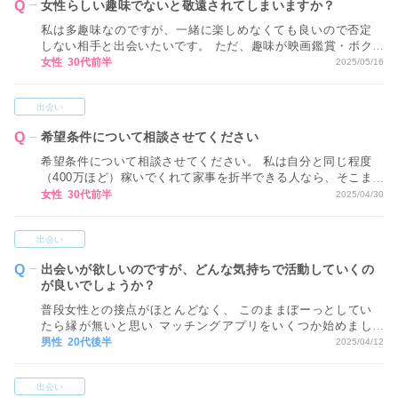
女性らしい趣味でないと敬遠されてしまいますか？
私は多趣味なのですが、一緒に楽しめなくても良いので否定
しない相手と出会いたいです。 ただ、趣味が映画鑑賞・ボク
シング・格闘技観戦・バイクとあまり女性らしいものではな
女性 30代前半
2025/05/16
いので、なかなか受け入れてもえらえない気がしています。
こういった趣味では敬遠されてしまうでしょうか？ 婚活で出
出会い
会う人には映画鑑賞など、性別関係なく無難な趣味だけ伝え
るべきですか？
希望条件について相談させてください
希望条件について相談させてください。 私は自分と同じ程度
（400万ほど）稼いでくれて家事を折半できる人なら、そこま
で見た目にもスペックにもこだわっていません。 これは高望
女性 30代前半
2025/04/30
みなのでしょうか？ 婚活を始めてから、どこからが高望みな
のか丁度良い希望条件はどこなのかわからず、誰とマッチン
出会い
グしたらいいのかわかりません。
出会いが欲しいのですが、どんな気持ちで活動していくの
が良いでしょうか？
普段女性との接点がほとんどなく、 このままぼーっとしてい
たら縁が無いと思い マッチングアプリをいくつか始めまし
た。 まだ結婚までは考えられないのですが、 結婚を意識して
男性 20代後半
2025/04/12
活動を進めた方が良いのでしょうか？ それとも、とりあえず
付き合いたいと思える 女性を探していくべきですか？
出会い