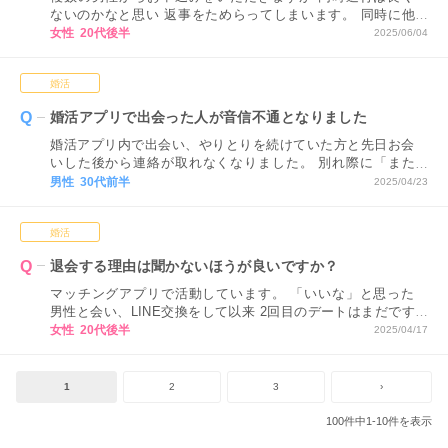
ないのかなと思い 返事をためらってしまいます。 同時に他
の方とも連絡をとったり デートをするのはあまりよくない
女性 20代後半
2025/06/04
ことでしょうか。 婚シェルさんの意見が聞きたいです！
婚活
婚活アプリで出会った人が音信不通となりました
婚活アプリ内で出会い、やりとりを続けていた方と先日お会
いした後から連絡が取れなくなりました。 別れ際に「また
会いましょう」という話にもなっていたのですが、音信不通
男性 30代前半
2025/04/23
になるとはどういうことでしょうか。
婚活
退会する理由は聞かないほうが良いですか？
マッチングアプリで活動しています。 「いいな」と思った
男性と会い、LINE交換をして以来 2回目のデートはまだです
が連絡自体はずっと続いています。 今日、ふとお相手のプ
女性 20代後半
2025/04/17
ロフィールを見てみたら 「今月で退会します」と書いてあ
りました。 退会する理由が気になるのですが、 質問しない
方が良いのでしょうか？
1
2
3
›
100件中1-10件を表示