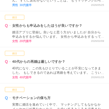
ん。 すぐに反応がないということは、 もうマッチングの可
能性はないということでしょうか…？
男性 30代後半
2026/05/25
婚活
女性からも申込みをしたほうが良いですか？
婚活アプリに登録し 良いなと思う方がいましたが 自分から
申込みをするか悩んでいます。 女性から申込みをするって
なんだか気恥ずかしく感じてしまいます。
女性 20代後半
2026/02/09
婚活
40代からの再婚は厳しいですか？
40代になり、この先もひとりでいることが不安になってきま
した。 もしできるのであれば再婚を考えています。 こうい
ったネットでの婚活では、40代からの再婚は厳しいですか？
女性 40代前半
2026/01/15
アドバイスをお願いします。
婚活
モチベーションの保ち方
実際に婚活を進めていく中で、 マッチングしてもなかなか
メッセージが来なかったり、 お会いするところまで進まな