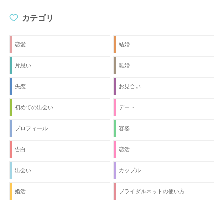
カテゴリ
恋愛
結婚
片思い
離婚
失恋
お見合い
初めての出会い
デート
プロフィール
容姿
告白
恋活
出会い
カップル
婚活
ブライダルネットの使い方