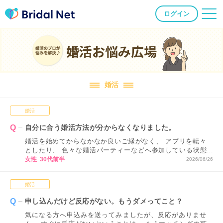
ログイン
婚活お悩み広場
婚活
婚活
自分に合う婚活方法が分からなくなりました。
婚活を始めてからなかなか良いご縁がなく、 アプリを転々
としたり、 色々な婚活パーティーなどへ参加している状態
です。 ただ、正直なところ、 どれが自分に合っているかが
女性 30代前半
2026/06/26
分からない状態で 進めてしまっているため、 どのような視
点や基準で活動方法を決めていくべきか アドバイスいただ
婚活
けるとありがたいです。
申し込んだけど反応がない。もうダメってこと？
気になる方へ申込みを送ってみましたが、反応がありませ