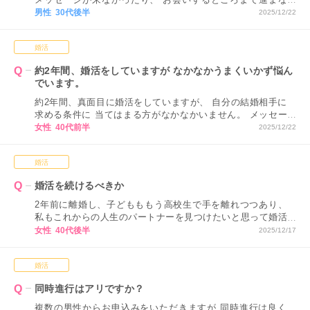
い状況が続くと、 どうしても気持ちが疲れてしまい、 モチ
男性 30代後半
2025/12/22
ベーションが下がってしまいます…。 モチベーションを保
つ方法があれば教えてください。
婚活
約2年間、婚活をしていますが なかなかうまくいかず悩ん
でいます。
約2年間、真面目に婚活をしていますが、 自分の結婚相手に
求める条件に 当てはまる方がなかなかいません。 メッセー
ジのやり取りや、 実際にお会いした方の中には とても素敵
女性 40代前半
2025/12/22
な方もいらっしゃいましたが、 自分の条件に当てはまらな
いため 関係が進展することはありませんでした。 どうした
婚活
ら、良いのでしょうか。
婚活を続けるべきか
2年前に離婚し、子どもももう高校生で手を離れつつあり、
私もこれからの人生のパートナーを見つけたいと思って婚活
を始めました。 ですが、結婚を目指して活動している方と
女性 40代後半
2025/12/17
お話すればするほど、 私は人生のパートナーが欲しいとい
う気持ちが強く、 結婚願望はそれほど今の段階では高くな
婚活
いのかもしれないと感じます。 自分でも婚活を続けるべき
なのか、 わからなくなってしまったのですが、 このまま続
同時進行はアリですか？
けないほうがいいでしょうか。
複数の男性からお申込みをいただきますが 同時進行は良く