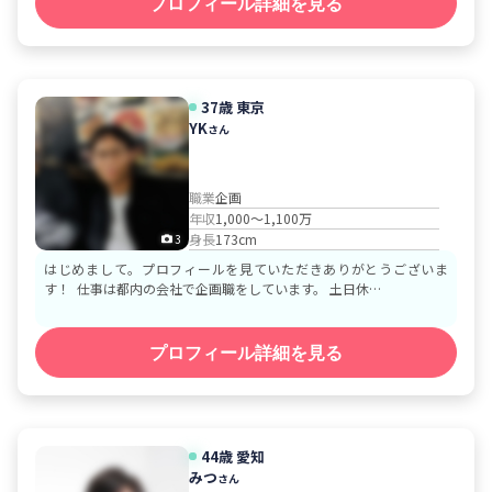
プロフィール詳細を見る
37歳
東京
YK
さん
職業
企画
年収
1,000～1,100万
身長
173cm
3
はじめまして。プロフィールを見ていただきありがとうございま
す！ ​仕事は都内の会社で企画職をしています。 土日休…
プロフィール詳細を見る
44歳
愛知
みつ
さん