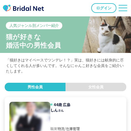
ログイン
人気ジャンル別メンバー紹介
猫が好きな
婚活中の男性会員
「猫好きはマイペースでツンデレ！？」実は、猫好きには献身的に尽
くしてくれる人が多いんです。そんなにゃんこ好きな会員をご紹介い
たします。
男性会員
女性会員
44歳
広島
しん
さん
職業
物流/在庫管理