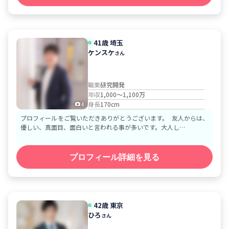
41歳
埼玉
ケンスケ
さん
職業
研究開発
年収
1,000～1,100万
身長
170cm
4
プロフィールをご覧いただきありがとうございます。 友人からは、
優しい、真面目、面白いと言われる事が多いです。大人し…
プロフィール詳細を見る
42歳
東京
ひろ
さん