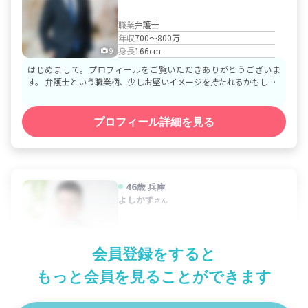
職業
弁護士
年収
700～800万
身長
166cm
9
はじめまして。プロフィールをご覧いただきありがとうございま
す。 弁護士という職業柄、少しお堅いイメージを持たれるかもし…
プロフィール詳細を見る
46歳
兵庫
よしかず
さん
職業
その他
会員登録をすると
年収
300～400万
身長
172cm
3
もっと会員を見ることができます
初めまして！ 数あるプロフィールの中から自己紹介を読んで頂き
有難うございます。 学生時代は公立中学では硬式テニス部 公…