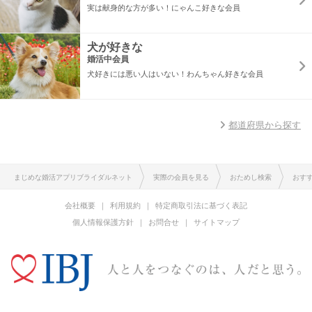
実は献身的な方が多い！にゃんこ好きな会員
犬が好きな
婚活中会員
犬好きには悪い人はいない！わんちゃん好きな会員
都道府県から探す
まじめな婚活アプリブライダルネット
実際の会員を見る
おためし検索
おす
会社概要
利用規約
特定商取引法に基づく表記
個人情報保護方針
お問合せ
サイトマップ