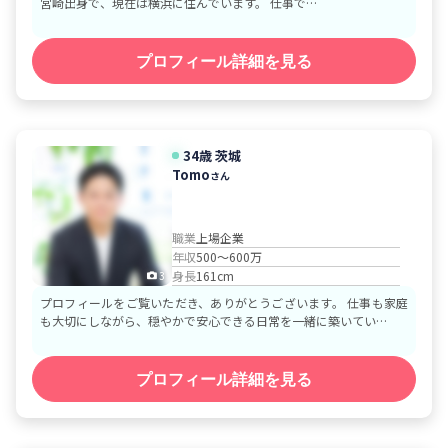
宮崎出身で、現在は横浜に住んでいます。 仕事で…
プロフィール詳細を見る
34歳
茨城
Tomo
さん
職業
上場企業
年収
500～600万
身長
161cm
3
プロフィールをご覧いただき、ありがとうございます。 仕事も家庭
も大切にしながら、穏やかで安心できる日常を一緒に築いてい…
プロフィール詳細を見る