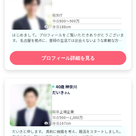
職業
IT
年収
800～900万
身長
188cm
9
はじめまして。プロフィールをご覧いただきありがとうございま
す。 名古屋を拠点に、普段の生活では出会えないような素敵な方…
プロフィール詳細を見る
40歳
神奈川
だいき
さん
職業
上場企業
年収
900～1,000万
身長
167cm
7
だいきと申します。 真剣に結婚を考え、婚活をスタートしました。