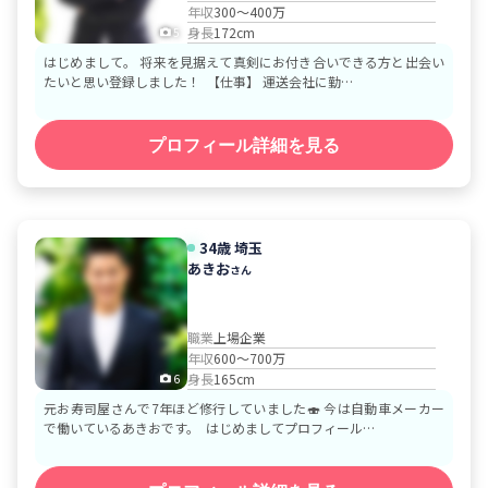
年収
300～400万
身長
172cm
5
はじめまして。 将来を見据えて真剣にお付き合いできる方と出会い
たいと思い登録しました！ 【仕事】 運送会社に勤…
プロフィール詳細を見る
34歳
埼玉
あきお
さん
職業
上場企業
年収
600～700万
身長
165cm
6
元お寿司屋さんで7年ほど修行していました🍣 今は自動車メーカー
で働いているあきおです。 はじめましてプロフィール…