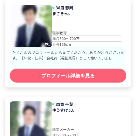
38歳
静岡
まさき
さん
職業
教育
年収
600～700万
身長
166cm
1
たくさんのプロフィールから見てくださり、ありがとうございま
す。 【年収・仕事】 会社員（福祉業界）として働いていまし…
プロフィール詳細を見る
38歳
千葉
ゆうすけ
さん
職業
メーカー
年収
600～700万